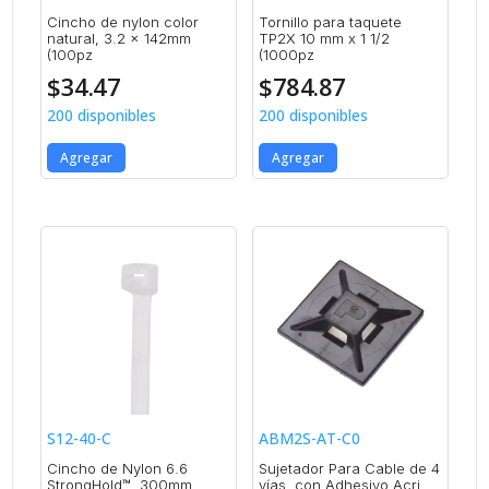
Cincho de nylon color
Tornillo para taquete
natural, 3.2 x 142mm
TP2X 10 mm x 1 1/2
(100pz
(1000pz
$
34.47
$
784.87
200 disponibles
200 disponibles
Agregar
Agregar
S12-40-C
ABM2S-AT-C0
Cincho de Nylon 6.6
Sujetador Para Cable de 4
StrongHold™, 300mm
vías, con Adhesivo Acri