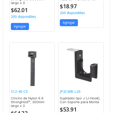
largo x 3.
$
18.97
$
62.01
200 disponibles
200 disponibles
Agregar
Agregar
S12-40-C0
JP2CMB-L20
Cincho de Nylon 6.6
Sujetador tipo J (J-Hook),
StrongHold™, 300mm
Con Soporte para Monta
largo x 3.
$
53.91
$
64.33