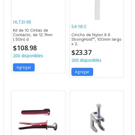
HLT2I-X0
S4-18-C
Kit de 10 Cintas de
Contacto, de 12.7mm
Cincho de Nylon 6.6
(.50in) d
StrongHold™, 100mm largo
x 2.
$
108.98
$
23.37
200 disponibles
200 disponibles
Agregar
Agregar