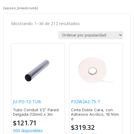
[wpseo_breadcrumb]
Sorted
Mostrando 1–36 de 212 resultados
by
popularity
JU-PD-12-TUB
P32W2A2-75-7
Tubo Conduit 1/2″ Pared
Cinta Doble Cara, con
Delgada (13mm) x 3m
Adhesivo Acrílico, 19.1mm
d
$
121.71
$
319.32
500 disponibles