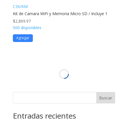
C3X/KM
Kit de Camara WiFi y Memoria Micro SD / Incluye 1
$
2,869.97
500 disponibles
Agregar
Buscar
Entradas recientes
Comentarios recientes
Sergio Mendoza
en
Order ID 264426
Sergio Mendoza
en
Order ID 259576
Sergio Mendoza
en
Order ID 259403