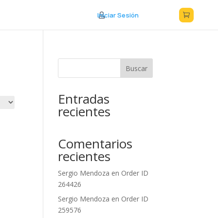
Iniciar Sesión



Buscar
Entradas
recientes
Comentarios
recientes
Sergio Mendoza
en
Order ID
264426
Sergio Mendoza
en
Order ID
259576