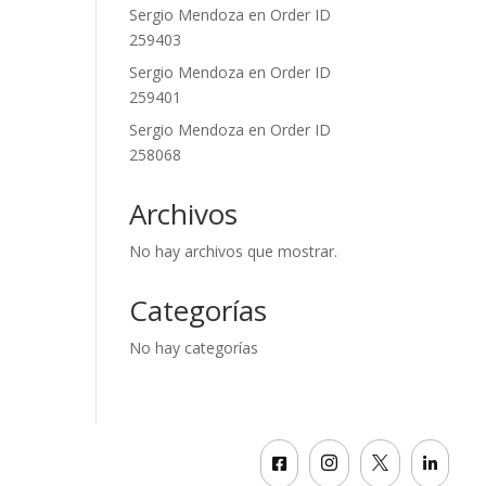
Sergio Mendoza
en
Order ID
259403
Sergio Mendoza
en
Order ID
259401
Sergio Mendoza
en
Order ID
258068
Archivos
No hay archivos que mostrar.
Categorías
No hay categorías



