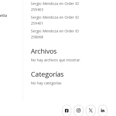
Sergio Mendoza
en
Order ID
259403
ntía
Sergio Mendoza
en
Order ID
259401
Sergio Mendoza
en
Order ID
258068
Archivos
No hay archivos que mostrar.
Categorías
No hay categorías



