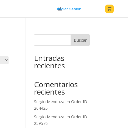
Iniciar Sesión



Buscar
Entradas
recientes
Comentarios
recientes
Sergio Mendoza
en
Order ID
264426
Sergio Mendoza
en
Order ID
259576