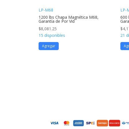
LP-M68
LP-
1200 lbs Chapa Magnética M68,
600 
Garantía de Por Vid
Gara
$
8,081.25
$
4,1
15 disponibles
21 d
Agregar
Ag