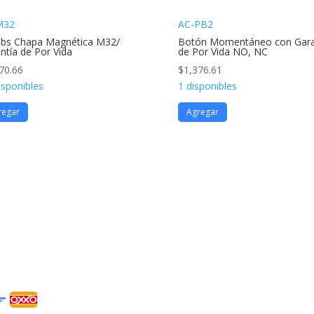
M32
AC-PB2
lbs Chapa Magnética M32/
Botón Momentáneo con Gara
ntía de Por Vida
de Por Vida NO, NC
70.66
$
1,376.61
isponibles
1 disponibles
regar
Agregar