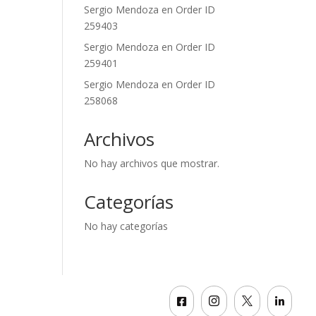
Sergio Mendoza
en
Order ID
259403
Sergio Mendoza
en
Order ID
259401
Sergio Mendoza
en
Order ID
258068
Archivos
No hay archivos que mostrar.
Categorías
No hay categorías



