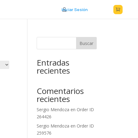
Iniciar Sesión



Buscar
Entradas
recientes
Comentarios
recientes
Sergio Mendoza
en
Order ID
264426
Sergio Mendoza
en
Order ID
259576