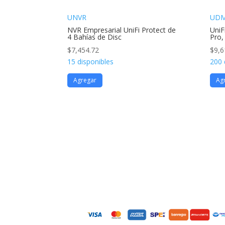
UNVR
UDM
NVR Empresarial UniFi Protect de
UniF
4 Bahías de Disc
Pro,
$
7,454.72
$
9,6
15 disponibles
200 
Agregar
Ag