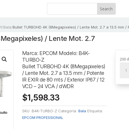
I
/
Bala
/
Bullet TURBOHD 4K (8Megapixeles) / Lente Mot. 2.7 a 13.5 mm / P
Megapixeles) / Lente Mot. 2.7
Marca: EPCOM Modelo: B4K-
200 d
TURBO-Z
Bulle
Bullet TURBOHD 4K (8Megapixeles)
TUR
/ Lente Mot. 2.7 a 13.5 mm / Potente
4K
IR EXIR de 80 mts / Exterior IP67 / 12
(8Me
VCD – 24 VCA / dWDR
/
$
1,598.33
Lent
Mot.
SKU:
B4K-TURBO-Z
Categoría:
Bala
Etiqueta:
2.7
EPCOM PROFESSIONAL
a
13.5