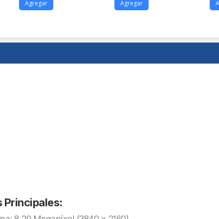
Agregar
Agregar
A
 Principales:
a: 8.29 Megapíxel (3840 x 2160).