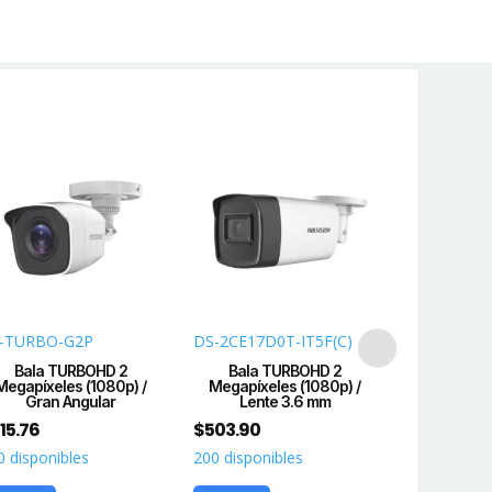
nte
ior
-TURBO-G2P
DS-2CE17D0T-IT5F(C)
B3K-TURB
Bala TURBOHD 2
Bala TURBOHD 2
Bala TURBO
Megapíxeles (1080p) /
Megapíxeles (1080p) /
Lente 3.6 m
Gran Angular
Lente 3.6 mm
$
1,114.36
15.76
$
503.90
7 disponibl
0 disponibles
200 disponibles
R
Agregar
idad