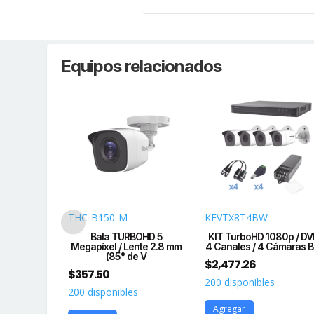
Equipos relacionados
2/A
THC-B150-M
KEVTX8T4BW
AXITRON /
Bala TURBOHD 5
KIT TurboHD 1080p / DV
BOHD 5
Megapíxel / Lente 2.8 mm
4 Canales / 4 Cámaras B
el /
(85° de V
$
2,477.26
$
357.50
200 disponibles
s
200 disponibles
Agregar