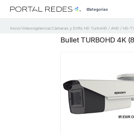
Categorías
a
Inicio
/
Videovigilancia
/
Cámaras y DVRs HD TurboHD / AHD / HD-TV
Bullet TURBOHD 4K (8