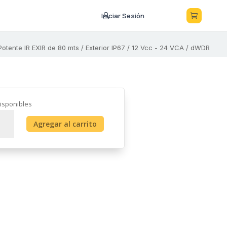
Iniciar Sesión



otente IR EXIR de 80 mts / Exterior IP67 / 12 Vcc - 24 VCA / dWDR
isponibles
t
Agregar al carrito
BOHD
gapixeles)
e