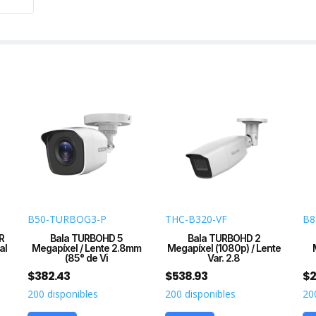
mm
/
Pote
IR
EXIR
de
80
mts
/
Exter
IP67
/
12
Vcc
B50-TURBOG3-P
THC-B320-VF
B8
-
R
Bala TURBOHD 5
Bala TURBOHD 2
al
Megapíxel / Lente 2.8mm
Megapíxel (1080p) / Lente
24
(85° de Vi
Var. 2.8
VCA
$
382.43
$
538.93
$
2
/
200 disponibles
200 disponibles
20
dWD
cant