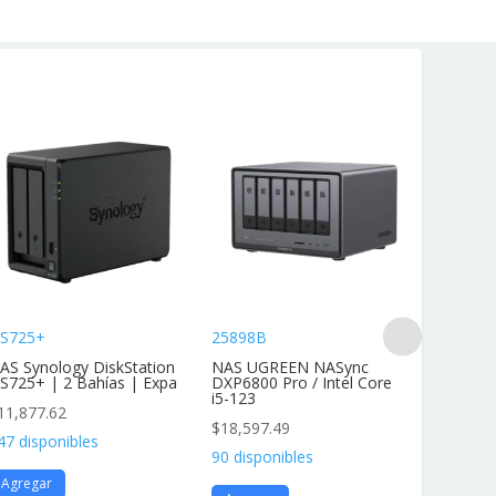
S725+
25898B
DS425+
AS Synology DiskStation
NAS UGREEN NASync
NAS Dis
S725+ | 2 Bahías | Expa
DXP6800 Pro / Intel Core
4 Bahías
i5-123
11,877.62
$
11,877
$
18,597.49
47 disponibles
136 disp
90 disponibles
Agregar
Agrega