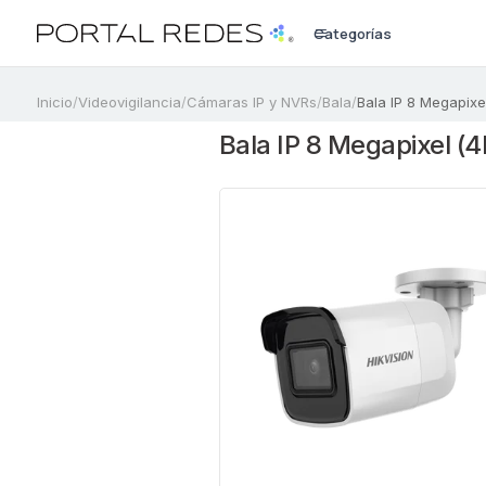
Categorías
a
Inicio
/
Videovigilancia
/
Cámaras IP y NVRs
/
Bala
/
Bala IP 8 Megapixel
Bala IP 8 Megapixel (4