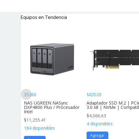
Equipos en Tendencia
35260
M2D20
andar Af
NAS UGREEN NASync
Adaptador SSD M.2 | PCI
vimie
DXP4800 Plus / Procesador
3.0 x8 | NVMe | Compati
Intel
$
4,066.63
$
11,255.41
4 disponibles
184 disponibles
Agregar