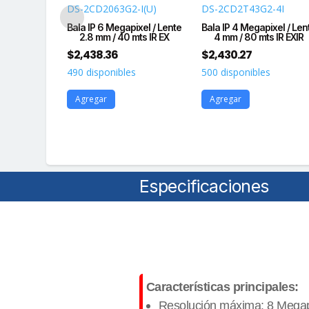
-I(C)/XSP
DS-2CD2063G2-I(U)
DS-2CD2T43G2-4I
MARA +
Bala IP 6 Megapixel / Lente
Bala IP 4 Megapixel / Len
ala IP 4
2.8 mm / 40 mts IR EX
4 mm / 80 mts IR EXIR
l / L
$
2,438.36
$
2,430.27
490 disponibles
500 disponibles
s
Agregar
Agregar
Especificaciones
Características principales:
Resolución máxima: 8 Megapi