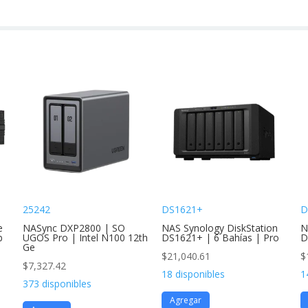
25242
DS1621+
D
e
NASync DXP2800 | SO
NAS Synology DiskStation
N
b
UGOS Pro | Intel N100 12th
DS1621+ | 6 Bahías | Pro
D
Ge
$
21,040.61
$
$
7,327.42
18 disponibles
1
373 disponibles
Agregar