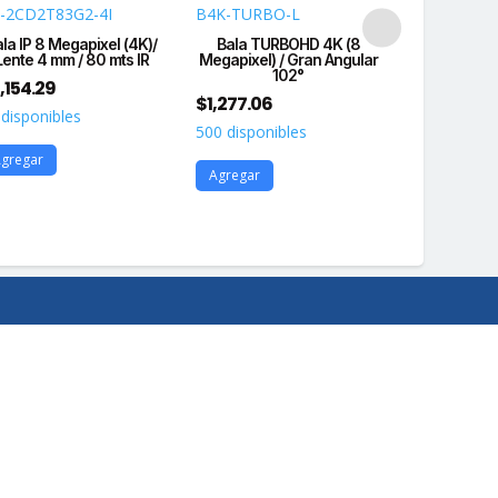
-2CD2T83G2-4I
B4K-TURBO-L
DS-3WF0A
la IP 8 Megapixel (4K)/
Bala TURBOHD 4K (8
Kit Completo
Lente 4 mm / 80 mts IR
Megapixel) / Gran Angular
Recepto
102°
,154.29
$
3,031.18
$
1,277.06
 disponibles
1 disponibl
500 disponibles
gregar
Agregar
Agregar