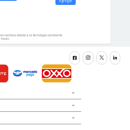
Agregar
geros cambios debido a la tecnología cambiante.
 horas.



