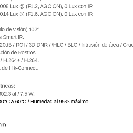
0.008 Lux @ (F1.2, AGC ON), 0 Lux con IR
0.014 Lux @ (F1.6, AGC ON), 0 Lux con IR
lo de visión) 102°
ts Smart IR.
dB / ROI / 3D DNR / /HLC / BLC / Intrusión de área / Cruc
ción de Rostros.
/ H.264+ / H.264.
a de Hik-Connect.
tricas:
2.3 af / 7.5 W.
-30°C a 60°C / Humedad al 95% máximo.
 mm