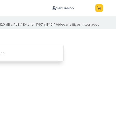
Iniciar Sesión



20 dB / PoE / Exterior IP67 / IK10 / Videoanaliticos Integrados
ado