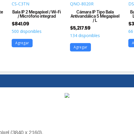
CS-C3TN
QNO-8020R
DS
te
Bala IP 2 Megapíxel / Wi-Fi
Cámara IP Tipo Bala
Ba
/ Micrófono integrad
Antivandálica 5 Megapíxel
/ L
$
841.09
$
3
$
5,217.59
500 disponibles
66
134 disponibles
Agregar
A
Agregar
xel (3840 x 2160).