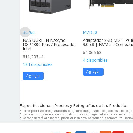
35260
M2D20
andar Af
NAS UGREEN NASync
Adaptador SSD M.2 | PCI
vimie
DXP4800 Plus / Procesador
3.0 x8 | NVMe | Compati
Intel
$
4,066.63
$
11,255.41
4 disponibles
184 disponibles
Agregar
Agregar
Especificaciones, Precios y Fotografías de los Productos:
* Las especificaciones, características, funciones, cualidades, colores, precios
* Los precios finales en nuestra plataforma están registrados en dólar estado
* Se considerará al cliente el precio al momento de realizar la compra. ** Precio 