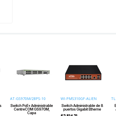
Wise
/
8
puer
PoE
Plug
and
Play.
cant
AT-GS970M/28PS-10
WI-PMS310GF-ALIEN
TL
s
Switch PoE+ Administrable
Switch Administrable de 8
CentreCOM GS970M,
puertos Gigabit Etherne
Capa
$
2,514.21