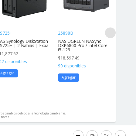
S725+
25898B
DS425+
AS Synology DiskStation
NAS UGREEN NASync
NAS Dis
S725+ | 2 Bahías | Expa
DXP6800 Pro / Intel Core
4 Bahías
i5-123
11,877.62
$
11,877
$
18,597.49
47 disponibles
136 disp
90 disponibles
Agregar
Agrega
Agregar
geros cambios debido a la tecnología cambiante.
 horas.