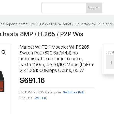
es soporta hasta 8MP / H.265 / P2P Wisenet / 8 puertos PoE Plug and P
 hasta 8MP / H.265 / P2P Wis
Marca: WI-TEK Modelo: WI-PS205
500 d
Switch PoE (802.3af/at/bt) no
NVR
administrable de largo alcance,
8
hasta 250m, 4 x 10/100Mbps (PoE) +
cana
2 x 100/1000Mbps Uplink, 65 W
sopo
$
691.16
hast
8MP
SKU:
WI-PS205
Categoría:
Switches PoE
/
Etiqueta:
WI-TEK
H.26
/
P2P