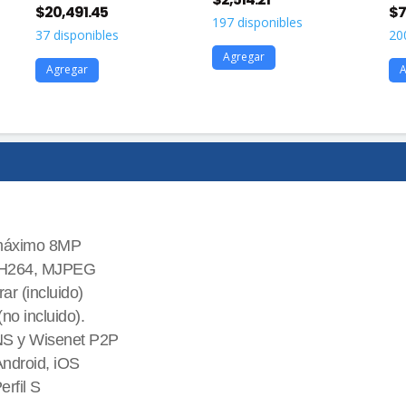
$
20,491.45
$
7
197 disponibles
37 disponibles
20
Agregar
Agregar
A
 máximo 8MP
, H264, MJPEG
r (incluido)
o incluido).
NS y Wisenet P2P
Android, iOS
rfil S