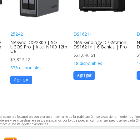
25242
DS1621+
D
e
NASync DXP2800 | SO
NAS Synology DiskStation
N
b
UGOS Pro | Intel N100 12th
DS1621+ | 6 Bahías | Pro
D
Ge
$
21,040.61
$
$
7,327.42
18 disponibles
1
373 disponibles
Agregar
Agregar
, así como las fotografías son ciertas al momento de la publicación, pero ocasionalmente hay li
unidense y se muestran en pesos mexicanos por lo que pueden cambiar sin previo aviso cada 24
especial hasta agotar existencias.