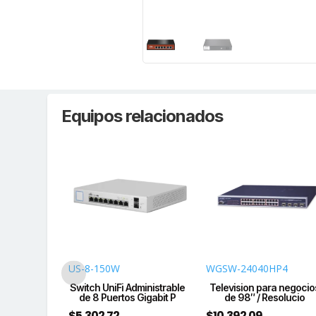
Equipos relacionados
US-8-150W
WGSW-24040HP4
oE No
Switch UniFi Administrable
Television para negocio
e Escritorio
de 8 Puertos Gigabit P
de 98″ / Resolucio
ue
$
5,302.72
$
10,392.09