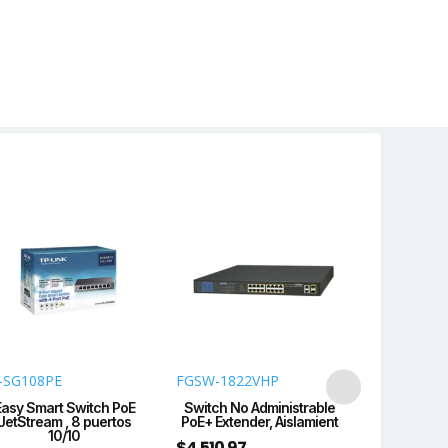
net
tos
idad
-SG108PE
FGSW-1822VHP
USW-16-PO
Easy Smart Switch PoE
Switch No Administrable
UniFi Swit
JetStream , 8 puertos
PoE+ Extender, Aislamient
Gen2, Capa 
10/10
$
4,510.97
$
7,328.45