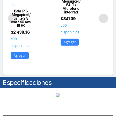
Megapíxel /
I(U)
Wi-Fi /
Ser
Micrófono
Bala IP 6
integrad
Megapixel /
Me
$
841.09
Lente 2.8
30
mm / 40 mts
$
1
500
IR EX
$
2,438.36
disponibles
20
490
dis
Agregar
disponibles
A
Agregar
Especificaciones