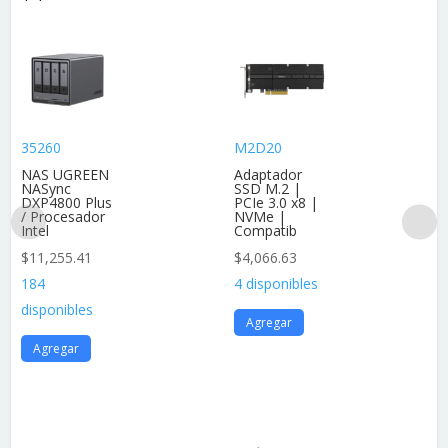
35260
M2D20
NAS UGREEN
Adaptador
NASync
SSD M.2 |
DXP4800 Plus
PCIe 3.0 x8 |
/ Procesador
NVMe |
Intel
Compatib
$
11,255.41
$
4,066.63
184
4 disponibles
disponibles
Agregar
Agregar