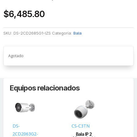
$
6,485.80
SKU:
DS-2CD2685G1-IZS
Categoría:
Bala
Agotado
Equipos relacionados
DS-
CS-C3TN
IPC
2CD2063G2-
B1
Bala IP 2