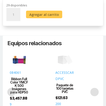
29 disponibles
Kit
Agregar al carrito
de
Impresora
Profesional
de
Doble
Equipos relacionados
Cara
DTC1500/
Borrado
información/
Marca
de
084061
ACCESSCAR
08
Agua/
DPVC
Ribbon Full
Ci
Incluye
Color YMCF
L
Paquete de
K 500
P
Ribbon
100 tarjetas
Imágenes
0.6
PVC
y
para HDP50
$
121.63
Software
$
3,457.88
$
2
cantidad
200
9
28