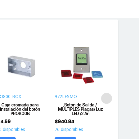
O800-BOX
972LESMO
SD-927-PK
Caja cromada para
Botón de Salida /
Botón si
instalación del botón
MÚLTIPLES Placas/ Luz
iluminado
PRO800B
LED /2 Añ
ab
4.69
$
940.84
$
545.23
0 disponibles
76 disponibles
200 disponi