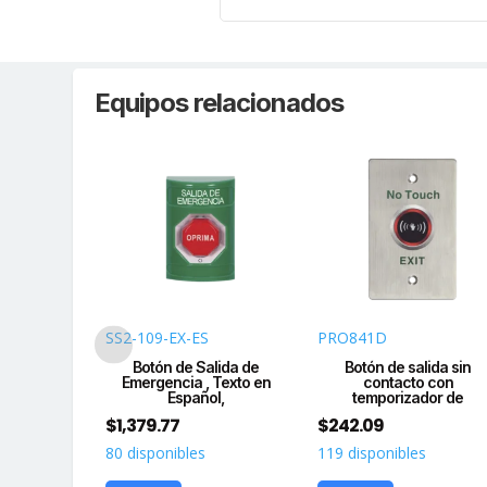
Equipos relacionados
SS2-109-EX-ES
PRO841D
a de Acción
Botón de Salida de
Botón de salida sin
anea
Emergencia , Texto en
contacto con
Español,
temporizador de
$
1,379.77
$
242.09
80 disponibles
119 disponibles