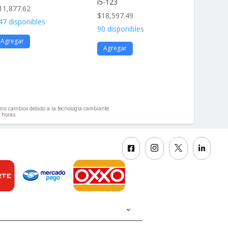
i5-123
11,877.62
$
11,877
$
18,597.49
47 disponibles
136 disp
90 disponibles
Agregar
Agrega
Agregar
geros cambios debido a la tecnología cambiante.
 horas.



