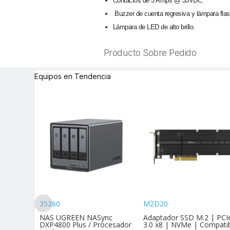
Contactos de 5 Amps @ 35VDC.
Buzzer de cuenta regresiva y lámpara flas
Lámpara de LED de alto brillo.
Producto Sobre Pedido
Equipos en Tendencia
35260
M2D20
andar Af
NAS UGREEN NASync
Adaptador SSD M.2 | PCI
vimie
DXP4800 Plus / Procesador
3.0 x8 | NVMe | Compati