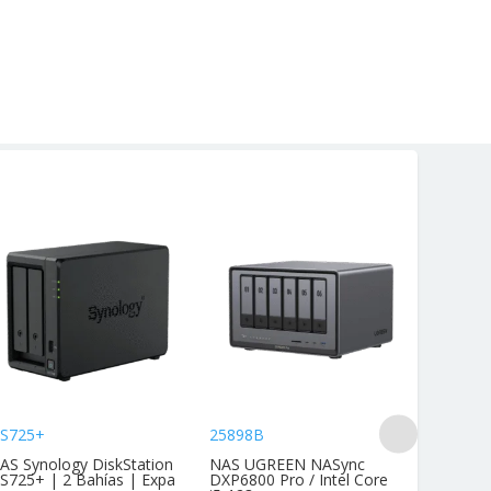
S725+
25898B
DS425+
AS Synology DiskStation
NAS UGREEN NASync
NAS Dis
S725+ | 2 Bahías | Expa
DXP6800 Pro / Intel Core
4 Bahías