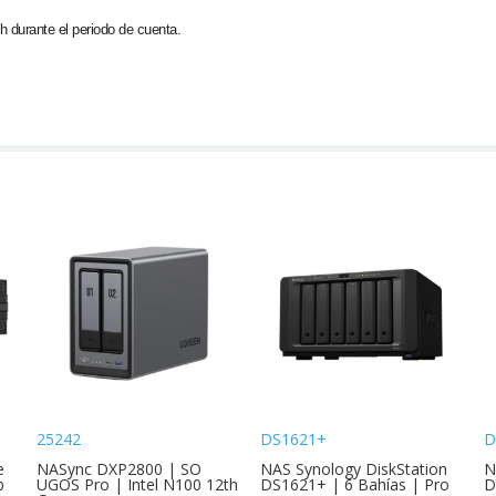
h durante el periodo de cuenta.
25242
DS1621+
D
e
NASync DXP2800 | SO
NAS Synology DiskStation
N
b
UGOS Pro | Intel N100 12th
DS1621+ | 6 Bahías | Pro
D