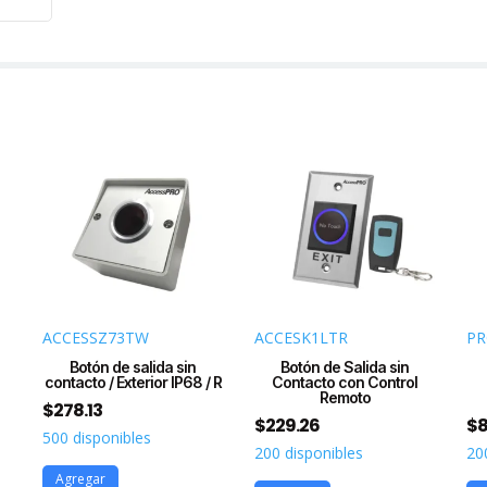
ACCESSZ73TW
ACCESK1LTR
PR
Botón de salida sin
Botón de Salida sin
contacto / Exterior IP68 / R
Contacto con Control
Remoto
$
278.13
$
229.26
$
8
500 disponibles
200 disponibles
20
Agregar