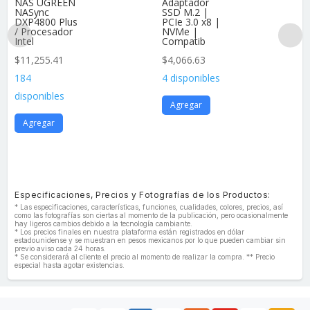
NAS UGREEN
Adaptador
NASync
SSD M.2 |
DXP4800 Plus
PCIe 3.0 x8 |
/ Procesador
NVMe |
Intel
Compatib
$
11,255.41
$
4,066.63
184
4 disponibles
disponibles
Agregar
Agregar
Especificaciones, Precios y Fotografías de los Productos:
* Las especificaciones, características, funciones, cualidades, colores, precios, así
como las fotografías son ciertas al momento de la publicación, pero ocasionalmente
hay ligeros cambios debido a la tecnología cambiante.
* Los precios finales en nuestra plataforma están registrados en dólar
estadounidense y se muestran en pesos mexicanos por lo que pueden cambiar sin
previo aviso cada 24 horas.
* Se considerará al cliente el precio al momento de realizar la compra. ** Precio
especial hasta agotar existencias.