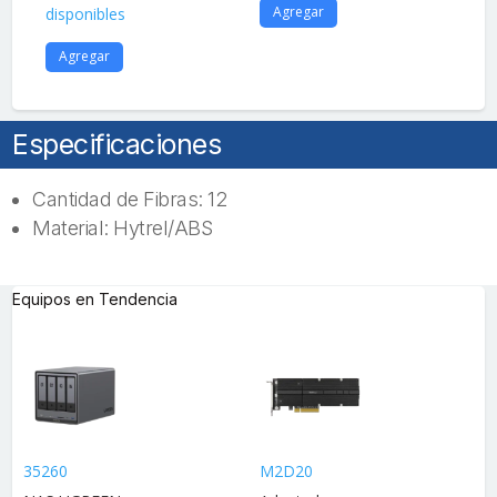
Agregar
disponibles
A
Agregar
Especificaciones
Cantidad de Fibras: 12
Material: Hytrel/ABS
Equipos en Tendencia
35260
M2D20