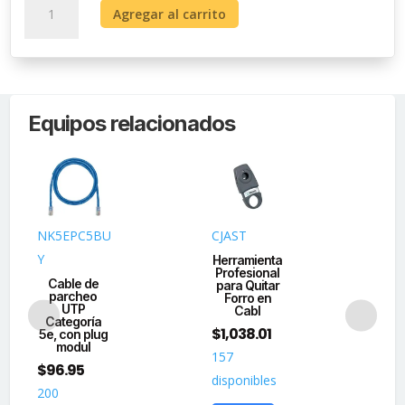
Agregar al carrito
Fan-
Out
de
12
Fibras,
Equipos relacionados
Para
Convertir
de
250
a
900
NK5EPC5BU
CJAST
NK
Micras,
Y
Herramienta
C
1
Profesional
p
Cable de
para Quitar
Metro
parcheo
Forro en
Cat
UTP
cantidad
Cabl
c
Categoría
$
1,038.01
5e, con plug
$
1
modul
157
$
96.95
20
disponibles
200
dis