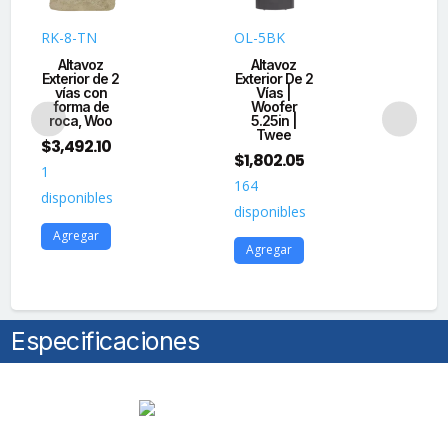
Ohms
|
RK-8-TN
OL-5BK
AS
montaje
Altavoz
Altavoz
Ac
en
Exterior de 2
Exterior De 2
vías con
Vías |
La
techo
forma de
Woofer
e
|
roca, Woo
5.25in |
alt
Twee
woofer
$
3,492.10
$
1
$
1,802.05
de
1
13
164
6.5
disponibles
dis
disponibles
in
|
Agregar
A
Agregar
60
Watts
|
cantidad
Especificaciones