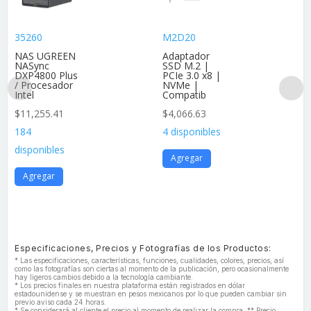
35260
M2D20
NAS UGREEN
Adaptador
NASync
SSD M.2 |
DXP4800 Plus
PCIe 3.0 x8 |
/ Procesador
NVMe |
Intel
Compatib
$
11,255.41
$
4,066.63
184
4 disponibles
disponibles
Agregar
Agregar
Especificaciones, Precios y Fotografías de los Productos:
* Las especificaciones, características, funciones, cualidades, colores, precios, así
como las fotografías son ciertas al momento de la publicación, pero ocasionalmente
hay ligeros cambios debido a la tecnología cambiante.
* Los precios finales en nuestra plataforma están registrados en dólar
estadounidense y se muestran en pesos mexicanos por lo que pueden cambiar sin
previo aviso cada 24 horas.
* Se considerará al cliente el precio al momento de realizar la compra. ** Precio