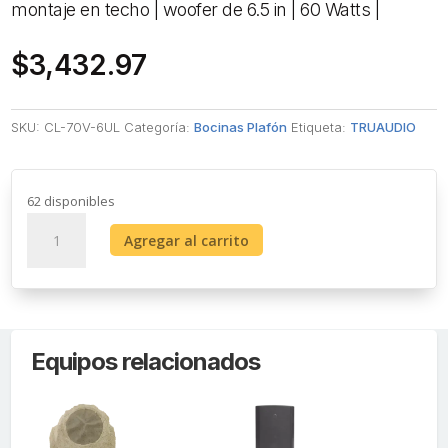
montaje en techo | woofer de 6.5 in | 60 Watts |
$
3,432.97
SKU:
CL-70V-6UL
Categoría:
Bocinas Plafón
Etiqueta:
TRUAUDIO
62 disponibles
Altavoz
Agregar al carrito
comercial
de
2
vías
|
Equipos relacionados
70V
/100V
|
8