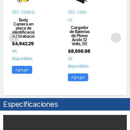
Megapixel
(1080p)
SEC-1230UL
SEC-1250-
EV
/
UL
Body
I
Lente
Camera en
C
Cargador
placa de
O
3.6
de Baterías
identificació
42
de Plomo
mm
n / Grabació
P
Ácido 12
/
$
4,942.29
$
3
Volts, 50
25
$
8,666.98
44
77
mts
disponibles
20
dis
IR
disponibles
EXIR
Agregar
A
+
Agregar
20
mts
Luz
Especificaciones
Blanca
/
Micrófono
y
Bocina