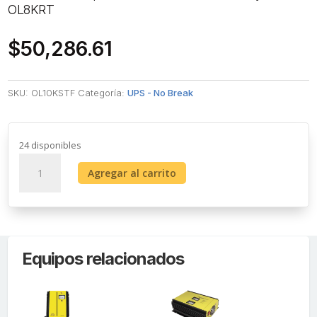
OL8KRT
$
50,286.61
SKU:
OL10KSTF
Categoría:
UPS - No Break
24 disponibles
[Audio
Agregar al carrito
Bidireccional
+
Dual
Light
+
Equipos relacionados
ColorVu]
PT
TURBOHD
2