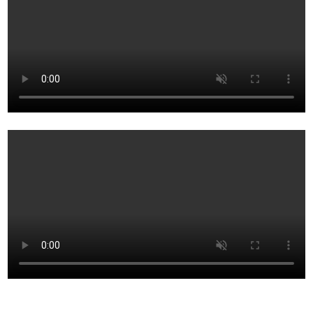
Integrado
/
Interior
/
Plastico
/
dWDR
cantidad