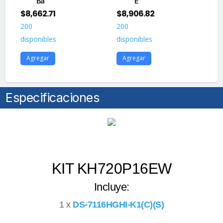
Ba
E
$
8,662.71
$
8,906.82
$
1
200
200
20
disponibles
disponibles
dis
Agregar
Agregar
A
Especificaciones
KIT KH720P16EW
Incluye:
1 x
DS-7116HGHI-K1(C)(S)