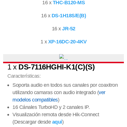
16 x
THC-B120-MS
16 x
DS-1H18S/E(B)
16 x
JR-52
1 x
XP-16DC-20-4KV
1 x
DS-7116HGHI-K1(C)(S)
Características:
Soporta audio en todos sus canales por coaxitron
utilizando camaras con audio integrado (
ver
modelos compatibles
)
16 Cánales TurboHD y 2 canales IP.
Visualización remota desde Hik-Connect
(Descargar desde
aquí
)