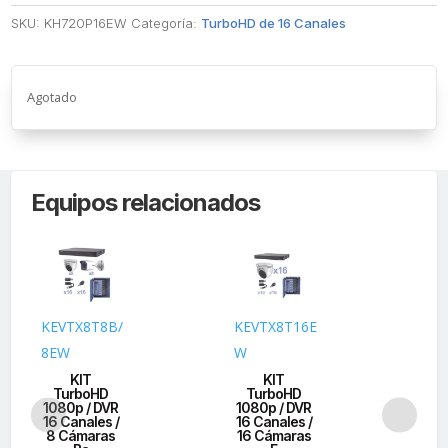
SKU:
KH720P16EW
Categoría:
TurboHD de 16 Canales
Agotado
Equipos relacionados
KEVTX8T8B/
KEVTX8T16E
KH
8EW
W
D
KIT
KIT
TurboHD
TurboHD
T
1080p / DVR
1080p / DVR
10
16 Canales /
16 Canales /
16 
8 Cámaras
16 Cámaras
16