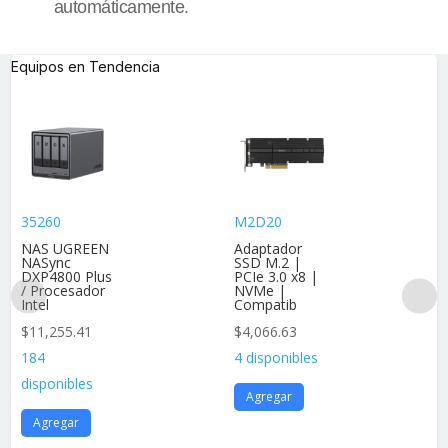
automáticamente.
Equipos en Tendencia
35260
M2D20
NAS UGREEN
Adaptador
NASync
SSD M.2 |
DXP4800 Plus
PCIe 3.0 x8 |
/ Procesador
NVMe |
Intel
Compatib
$
11,255.41
$
4,066.63
184
4 disponibles
disponibles
Agregar
Agregar