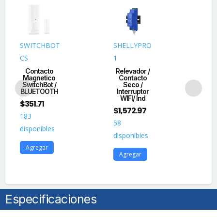
4
Megapixel
/
Lente
SWITCHBOT
SHELLYPRO
SH
Mot.
CS
1
S1
2.8
Contacto
Relevador /
a
Magnetico
Contacto
In
SwitchBot /
Seco /
in
12
BLUETOOTH
Interruptor
c
mm
WIFI/ Ind
c
$
351.71
/
$
1,572.97
$
3
183
40
58
50
disponibles
mts
disponibles
dis
Luz
Agregar
Blanca
Agregar
A
+
40
mts
Especificaciones
IR
/