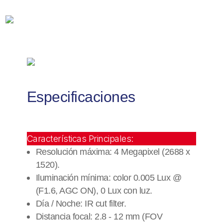
ACUSENSE
/
Exterior
IP67
/
IK10
/
WDR
Especificaciones
120
dB
/
PoE
Características Principales:
/
ONVIF
Resolución máxima: 4 Megapixel (2688 x
/
1520).
Alarmas
Iluminación mínima: color 0.005 Lux @
I/O
(F1.6, AGC ON), 0 Lux con luz.
/
Día / Noche: IR cut filter.
Micro
Distancia focal: 2.8 - 12 mm (FOV
SD