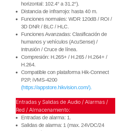
horizontal: 102.4° a 31.2°).
/
Distancia de infrarrojo: hasta 40 m.
Metal
/
Funciones normales: WDR 120dB / ROI /
ACUSEARCH
3D DNR / BLC / HLC.
cantidad
Funciones Avanzadas: Clasificación de
humanos y vehículos (AcuSense) /
Intrusión / Cruce de línea.
Compresión: H.265+ / H.265 / H.264+ /
H.264.
Compatible con plataforma Hik-Connect
P2P, iVMS-4200
(https://appstore.hikvision.com/).
Entradas y Salidas de Audio / Alarmas /
Red / Almacenamiento:
Entradas de alarma: 1.
Salidas de alarma: 1 (max. 24VDC/24