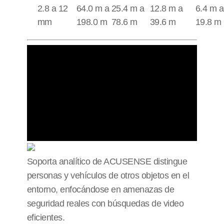
2.8 a 12
64.0 m a
25.4 m a
12.8 m a
6.4 m a
mm
198.0 m
78.6 m
39.6 m
19.8 m
Soporta analítico de ACUSENSE distingue
personas y vehículos de otros objetos en el
entorno, enfocándose en amenazas de
seguridad reales con búsquedas de video
eficientes.