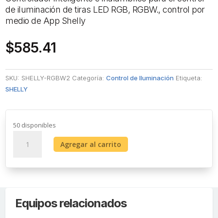
de iluminación de tiras LED RGB, RGBW., control por
medio de App Shelly
$
585.41
SKU:
SHELLY-RGBW2
Categoría:
Control de Iluminación
Etiqueta:
SHELLY
50 disponibles
[Dual
Agregar al carrito
Light
+
2
Micrófonos
Integrados]
Equipos relacionados
Domo
IP