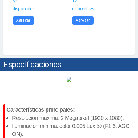
35
12
$
2
disponibles
disponibles
20
Agregar
Agregar
dis
A
Especificaciones
Características principales:
Resolución maxima: 2 Megapixel (
1920 x 1080).
Iluminacion minima: color 0.005 Lux @ (F1.6, AGC
ON).