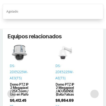
Agotado
Equipos relacionados
DS-
DS-
DS
2DE5225W-
2DE5225W-
2S
AE3(T5)
AE(T5)
WG
EB
Domo PTZ IP
Domo PTZ IP
2 Megapixel
2 Megapixel
[T
/ 25X Zoom /
/ ACUSENSE
P
Uso en Plafo
(Evita Falsas
M
$
6,412.45
$
6,864.69
co
P