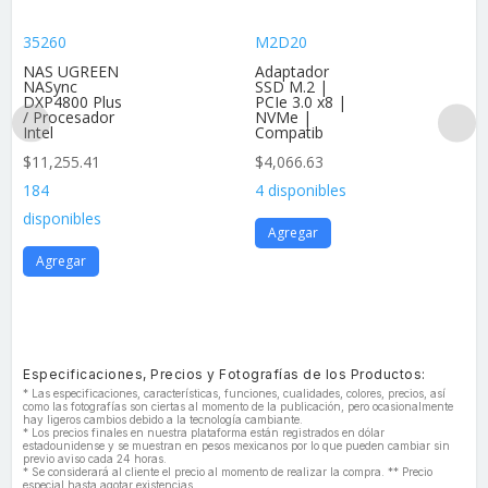
35260
M2D20
NAS UGREEN
Adaptador
NASync
SSD M.2 |
DXP4800 Plus
PCIe 3.0 x8 |
/ Procesador
NVMe |
Intel
Compatib
$
11,255.41
$
4,066.63
184
4 disponibles
disponibles
Agregar
Agregar
Especificaciones, Precios y Fotografías de los Productos:
* Las especificaciones, características, funciones, cualidades, colores, precios, así
como las fotografías son ciertas al momento de la publicación, pero ocasionalmente
hay ligeros cambios debido a la tecnología cambiante.
* Los precios finales en nuestra plataforma están registrados en dólar
estadounidense y se muestran en pesos mexicanos por lo que pueden cambiar sin
previo aviso cada 24 horas.
* Se considerará al cliente el precio al momento de realizar la compra. ** Precio
especial hasta agotar existencias.