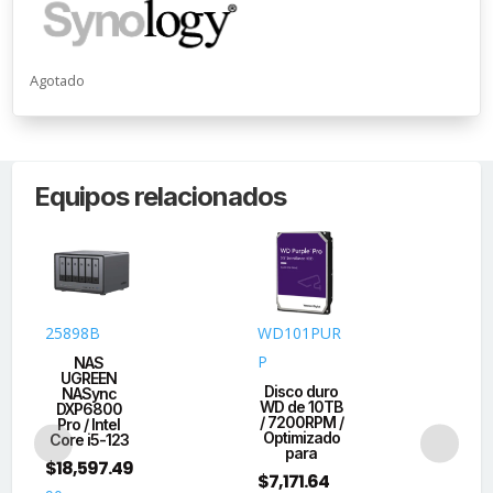
Agotado
Equipos relacionados
25898B
WD101PUR
SN
P
G
NAS
UGREEN
Disco duro
SS
NASync
WD de 10TB
N
DXP6800
/ 7200RPM /
Pro / Intel
Optimizado
d
Core i5-123
para
$
18,597.49
Sy
$
7,171.64