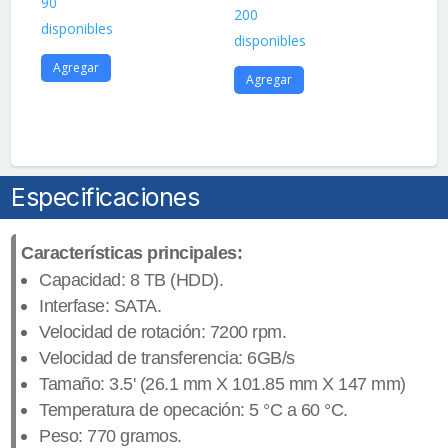
$
3
90
200
disponibles
36
disponibles
dis
Agregar
Agregar
A
Especificaciones
Características principales:
Capacidad: 8 TB (HDD).
Interfase: SATA.
Velocidad de rotación: 7200 rpm.
Velocidad de transferencia: 6GB/s
Tamaño: 3.5' (26.1 mm X 101.85 mm X 147 mm)
Temperatura de opecación: 5 °C a 60 °C.
Peso: 770 gramos.