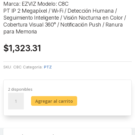
Marca: EZVIZ Modelo: C8C
PT IP 2 Megapíxel / Wi-Fi / Detección Humana /
Seguimiento Inteligente / Visión Nocturna en Color /
Cobertura Visual 360° / Notificación Push / Ranura
para Memoria
$
1,323.31
SKU:
C8C
Categoría:
PTZ
2 disponibles
PT
Agregar al carrito
IP
2
Megapíxel
/
Wi-