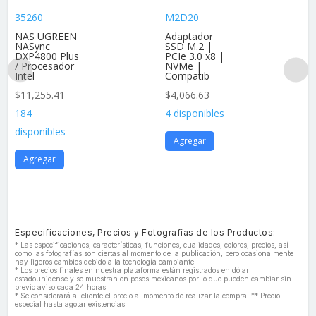
35260
M2D20
NAS UGREEN
Adaptador
NASync
SSD M.2 |
DXP4800 Plus
PCIe 3.0 x8 |
/ Procesador
NVMe |
Intel
Compatib
$
11,255.41
$
4,066.63
184
4 disponibles
disponibles
Agregar
Agregar
Especificaciones, Precios y Fotografías de los Productos:
* Las especificaciones, características, funciones, cualidades, colores, precios, así
como las fotografías son ciertas al momento de la publicación, pero ocasionalmente
hay ligeros cambios debido a la tecnología cambiante.
* Los precios finales en nuestra plataforma están registrados en dólar
estadounidense y se muestran en pesos mexicanos por lo que pueden cambiar sin
previo aviso cada 24 horas.
* Se considerará al cliente el precio al momento de realizar la compra. ** Precio
especial hasta agotar existencias.