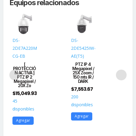
Equipos relacionados
Fi
/
Detección
Humana
/
Seguimiento
DS-
DS-
PT
Inteligente
2DE7A220M
2DE5425IW-
N4
/
CG-EB
AE(T5)
DE
Visión
[
PTZ IP 4
Do
Nocturna
PROTECCIÓ
Megapixel /
2 
en
N ACTIVA ]
25X Zoom /
/ 2
PTZ IP 2
150 mts IR /
10
Color
Megapixel /
DARK
$
5
20X Zo
/
$
7,553.67
24
$
15,049.93
Cobertura
200
Visual
dis
45
disponibles
360°
disponibles
A
/
Agregar
Agregar
Notificación
Push
/