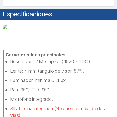
Ranura
para
Especificaciones
Memoria
cantidad
Características principales:
Resolución: 2 Megapixel ( 1920 x 1080).
Lente: 4 mm (angulo de visión 87º).
Iluminacion minima 0.2Lux
Pan: 352, Tild: 95°
Micrófono integrado.
SIN bocina integrada (No cuenta audio de dos
vías)