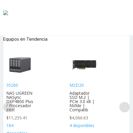
Equipos en Tendencia
35260
M2D20
NAS UGREEN
Adaptador
NASync
SSD M.2 |
DXP4800 Plus
PCIe 3.0 x8 |
/ Procesador
NVMe |
Intel
Compatib
$
11,255.41
$
4,066.63
184
4 disponibles