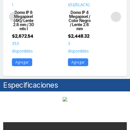
I
I(S)(BLACK)
I(
Domo IP 8
Domo IP 4
Tu
Megapixel
Megapixel /
Me
(4K)/ Lente
Color Negro
Co
2.8 mm / 30
/ Lente 2.8
/ 
mts I
mm
$
2,672.54
$
2,448.32
$
2
353
3
92
disponibles
disponibles
dis
Agregar
Agregar
A
Especificaciones