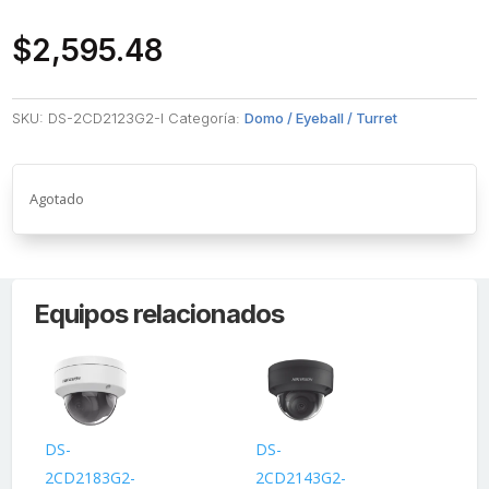
$
2,595.48
SKU:
DS-2CD2123G2-I
Categoría:
Domo / Eyeball / Turret
Agotado
Equipos relacionados
DS-
DS-
DS
2CD2183G2-
2CD2143G2-
2C