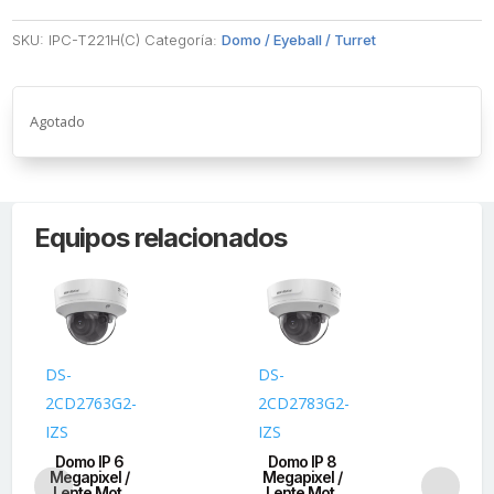
SKU:
IPC-T221H(C)
Categoría:
Domo / Eyeball / Turret
Agotado
Equipos relacionados
DS-
DS-
DS
2CD2763G2-
2CD2783G2-
2C
IZS
IZS
I(S
Domo IP 6
Domo IP 8
D
Megapixel /
Megapixel /
Me
Lente Mot.
Lente Mot.
L