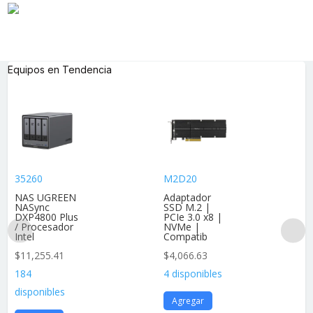
Equipos en Tendencia
35260
M2D20
NAS UGREEN
Adaptador
NASync
SSD M.2 |
DXP4800 Plus
PCIe 3.0 x8 |
/ Procesador
NVMe |
Intel
Compatib
$
11,255.41
$
4,066.63
184
4 disponibles
disponibles
Agregar