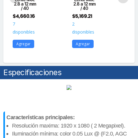
2.8 a 12 mm
2.8 a 12 mm
mm
/ 40
/ 40
$
4,660.16
$
5,169.21
$
2
7
2
50
disponibles
disponibles
dis
Agregar
Agregar
A
Especificaciones
Características principales:
Resolución maxima: 1920 x 1080 ( 2 Megapixel).
Iluminación mínima: color 0.05 Lux @ (F2.0, AGC