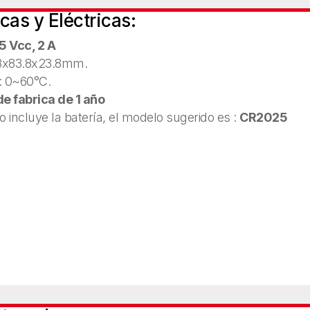
cas y Eléctricas:
5 Vcc, 2 A
8x83.8x23.8mm.
: 0~60°C.
e fabrica de 1 año
o incluye la batería, el modelo sugerido es :
CR2025