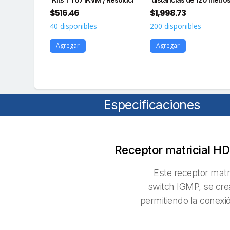
$
516.46
$
1,998.73
s
40 disponibles
200 disponibles
Agregar
Agregar
Especificaciones
Receptor matricial HD
Este receptor matr
switch IGMP, se cre
permitiendo la conexió