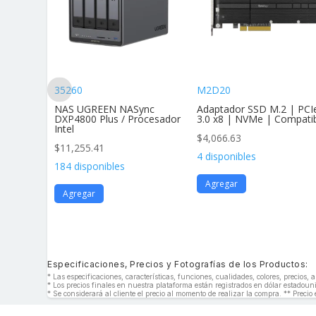
35260
M2D20
andar Af
NAS UGREEN NASync
Adaptador SSD M.2 | PCI
vimie
DXP4800 Plus / Procesador
3.0 x8 | NVMe | Compati
Intel
$
4,066.63
$
11,255.41
4 disponibles
184 disponibles
Agregar
Agregar
Especificaciones, Precios y Fotografías de los Productos:
* Las especificaciones, características, funciones, cualidades, colores, precios
* Los precios finales en nuestra plataforma están registrados en dólar estado
* Se considerará al cliente el precio al momento de realizar la compra. ** Precio 