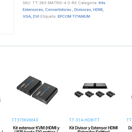
SKU:
TT-383-MATRIX-4.0-RX
Categoría:
Kits
Reso
Extensores, Convertidores , Divisores, HDMI,
108
VGA, DVI
Etiqueta:
EPCOM TITANIUM
/
Cat
6
/
Cont
IR
/
Comp
con
Swit
IGM
(Solo
para
tran
vers
4.0).
TT373KVM4.0
TT-314-HDBITT
TT
cant
Kit extensor KVM (HDMI y
Kit Divisor y Extensor HDMI
Di
 /
USB) hasta 120 metros /
(Extender Splitter)