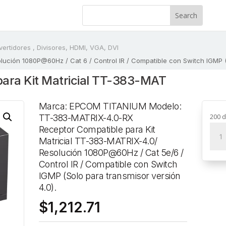
vertidores , Divisores, HDMI, VGA, DVI
ución 1080P@60Hz / Cat 6 / Control IR / Compatible con Switch IGMP (S
para Kit Matricial TT-383-MAT
Marca: EPCOM TITANIUM Modelo:
200 d
TT-383-MATRIX-4.0-RX
Rece
Receptor Compatible para Kit
Comp
Matricial TT-383-MATRIX-4.0/
para
Resolución 1080P@60Hz / Cat 5e/6 /
Kit
Control IR / Compatible con Switch
Matri
IGMP (Solo para transmisor versión
TT-
4.0).
383-
$
1,212.71
MATR
4.0/