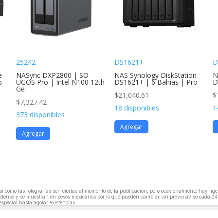
25242
DS1621+
D
e
NASync DXP2800 | SO
NAS Synology DiskStation
N
b
UGOS Pro | Intel N100 12th
DS1621+ | 6 Bahías | Pro
D
Ge
$
21,040.61
$
$
7,327.42
18 disponibles
1
373 disponibles
Agregar
Agregar
, así como las fotografías son ciertas al momento de la publicación, pero ocasionalmente hay li
unidense y se muestran en pesos mexicanos por lo que pueden cambiar sin previo aviso cada 24
especial hasta agotar existencias.