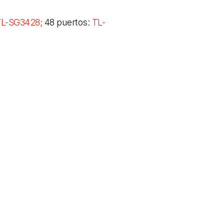
L-SG3428;
48 puertos:
TL-