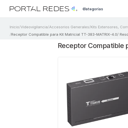
Categorías
a
Inicio
/
Videovigilancia
/
Accesorios Generales
/
Kits Extensores, Con
/
Receptor Compatible para Kit Matricial TT-383-MATRIX-4.0/ Resol
Receptor Compatible 