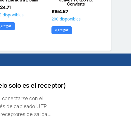
Convierte
di
24.71
$
164.87
$
742.20
0 disponibles
200 disponibles
200 disponi
gregar
Agregar
Agregar
o solo es el receptor)
l conectarse con el
avés de cableado UTP
receptores de salida...