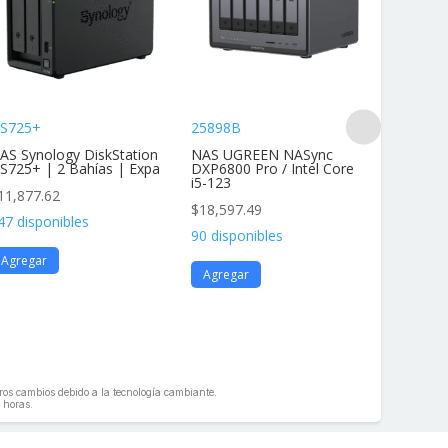
S725+
25898B
DS425+
AS Synology DiskStation
NAS UGREEN NASync
NAS Dis
S725+ | 2 Bahías | Expa
DXP6800 Pro / Intel Core
4 Bahías
i5-123
11,877.62
$
11,877
$
18,597.49
47 disponibles
136 disp
90 disponibles
Agregar
Agrega
Agregar
geros cambios debido a la tecnología cambiante.
 horas.