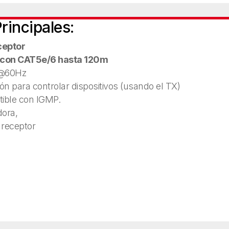
rincipales:
ceptor
n con CAT5e/6 hasta 120m
P@60Hz
ón para controlar dispositivos (usando el TX)
ible con IGMP.
ora,
 receptor