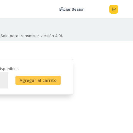
Iniciar Sesión



olo para transmisor versión 4.0).
isponibles
ptor
Agregar al carrito
atible
cial
IX-