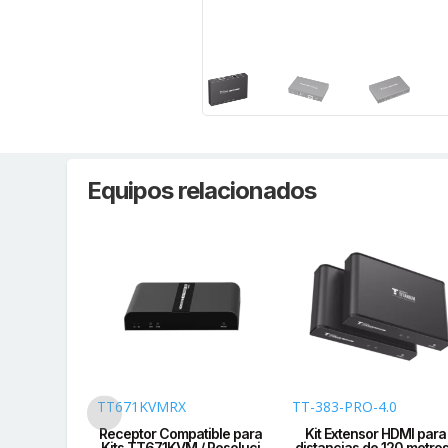
Equipos relacionados
TT671KVMRX
TT-383-PRO-4.0
VIDEO HDMI
Receptor Compatible para
Kit Extensor HDMI para
 4 Entrada
Kits TT671KVM / Resoluci
distancias de 120 metros