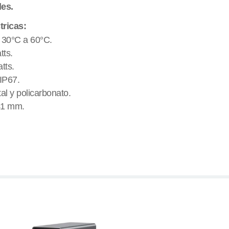
les.
tricas:
 30°C a 60°C.
tts.
tts.
 IP67.
al y policarbonato.
41 mm.