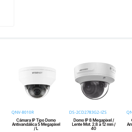
QNV-8010R
DS-2CD2783G2-IZS
QN
Cámara IP Tipo Domo
Domo IP 8 Megapixel /
Antivandálica 5 Megapíxel
Lente Mot. 2.8 a 12 mm /
An
/ L
40