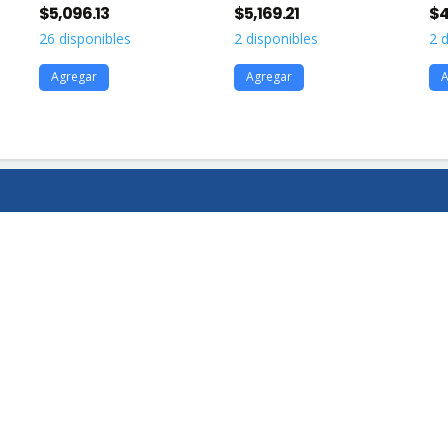
$
5,096.13
$
5,169.21
$
4
26 disponibles
2 disponibles
2 
Agregar
Agregar
A