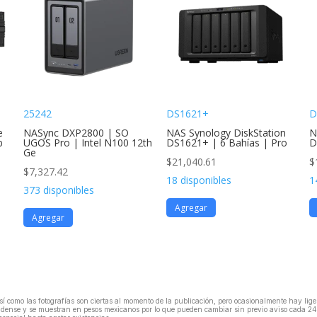
25242
DS1621+
D
e
NASync DXP2800 | SO
NAS Synology DiskStation
N
b
UGOS Pro | Intel N100 12th
DS1621+ | 6 Bahías | Pro
D
Ge
$
21,040.61
$
$
7,327.42
18 disponibles
1
373 disponibles
Agregar
Agregar
, así como las fotografías son ciertas al momento de la publicación, pero ocasionalmente hay li
unidense y se muestran en pesos mexicanos por lo que pueden cambiar sin previo aviso cada 24