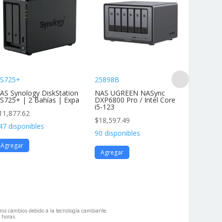
S725+
25898B
DS425+
AS Synology DiskStation
NAS UGREEN NASync
NAS Dis
S725+ | 2 Bahías | Expa
DXP6800 Pro / Intel Core
4 Bahías
i5-123
11,877.62
$
11,877
$
18,597.49
47 disponibles
136 disp
90 disponibles
Agregar
Agrega
Agregar
geros cambios debido a la tecnología cambiante.
 horas.