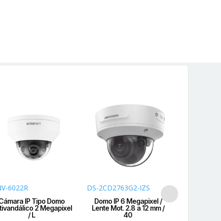
V-6022R
DS-2CD2763G2-IZS
QND-6022
Cámara IP Tipo Domo
Domo IP 6 Megapixel /
Cámara I
tivandálico 2 Megapixel
Lente Mot. 2.8 a 12 mm /
Interior 
/ L
40
L