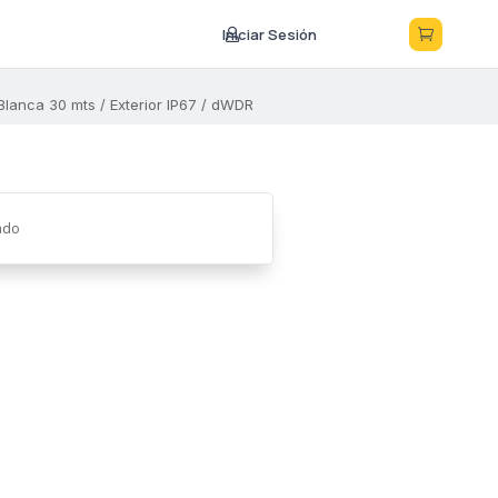
Iniciar Sesión



Blanca 30 mts / Exterior IP67 / dWDR
ado