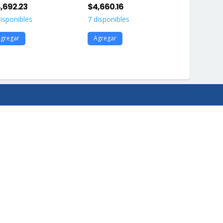
,692.23
$
4,660.16
$
3,433.05
disponibles
7 disponibles
200 disponi
gregar
Agregar
Agregar