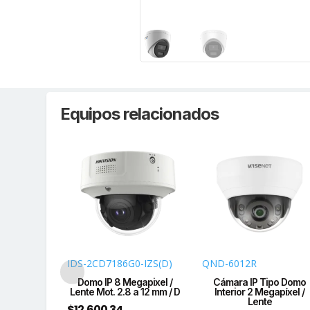
Equipos relacionados
-I(U)
IDS-2CD7186G0-IZS(D)
QND-6012R
egapixel /
Domo IP 8 Megapixel /
Cámara IP Tipo Domo
 30 mts IR
Lente Mot. 2.8 a 12 mm / D
Interior 2 Megapíxel /
Lente
$
12,600.34