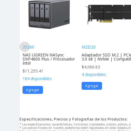
35260
M2D20
andar Af
NAS UGREEN NASync
Adaptador SSD M.2 | PCI
vimie
DXP4800 Plus / Procesador
3.0 x8 | NVMe | Compati
Intel
$
4,066.63
$
11,255.41
4 disponibles
184 disponibles
Agregar
Agregar
Especificaciones, Precios y Fotografías de los Productos:
* Las especificaciones, características, funciones, cualidades, colores, precios
* Los precios finales en nuestra plataforma están registrados en dólar estado