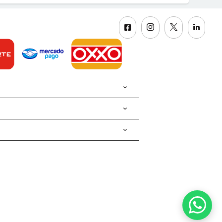



