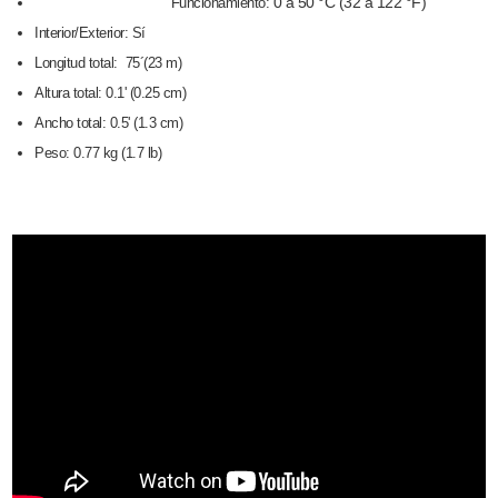
0 a 50 °C (32 a 122 °F)
Funcionamiento:
Interior/Exterior: Sí
Longitud total: 75´(23 m)
Altura total: 0.1' (0.25 cm)
Ancho total: 0.5' (1.3 cm)
Peso: 0.77 kg (1.7 lb)