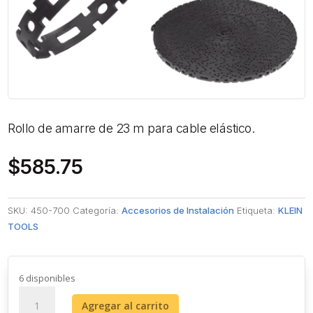
Rollo de amarre de 23 m para cable elástico.
$
585.75
SKU:
450-700
Categoría:
Accesorios de Instalación
Etiqueta:
KLEIN
TOOLS
6 disponibles
Rollo
Agregar al carrito
de