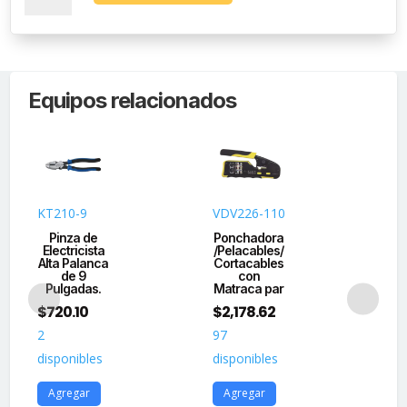
amarre
de
23
m
Equipos relacionados
para
cable
elástico.
cantidad
KT210-9
VDV226-110
CA
Pinza de
Ponchadora
Es
Electricista
/Pelacables/
F
Alta Palanca
Cortacables
Vi
de 9
con
Ja
Pulgadas.
Matraca par
$
6
$
720.10
$
2,178.62
4
2
97
1
disponibles
disponibles
dis
Agregar
Agregar
A