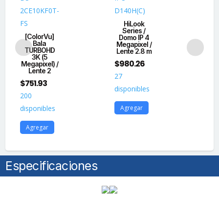
IP66
2CE10KF0T-
D140H(C)
2C
/
FS
AI
HiLook
IR
Series /
[ColorVu]
Domo IP 4
EXIR
Bala
TU
Megapixel /
20
TURBOHD
Me
Lente 2.8 m
3K (5
Le
mts
$
980.26
Megapixel) /
2
Lente 2
/
$
1
27
$
751.93
TVI-
disponibles
9
AHD-
200
dis
CVI-
Agregar
disponibles
CVBS
A
Agregar
/
Policarbonato
cantidad
Especificaciones