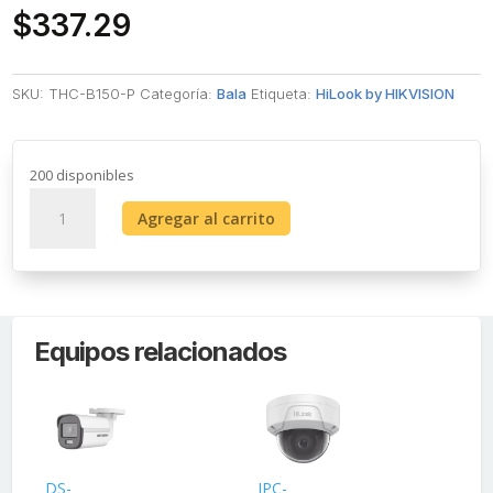
$
337.29
SKU:
THC-B150-P
Categoría:
Bala
Etiqueta:
HiLook by HIKVISION
200 disponibles
Bala
Agregar al carrito
TURBOHD
5
Megapíxeles
/
Lente
Equipos relacionados
2.8
mm
(Gran
Angular)
/
Exterior
DS-
IPC-
DS