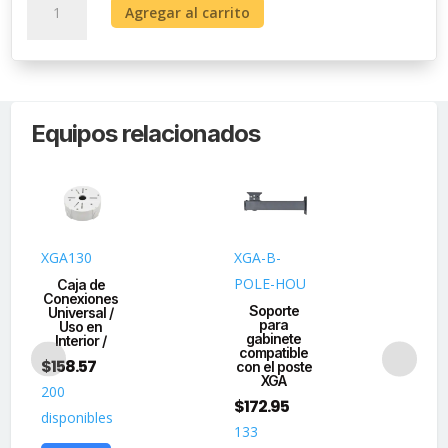
Agregar al carrito
de
Audio
Portero
con
2
Equipos relacionados
Auriculares
y
Frente
de
Calle
cantidad
XGA130
XGA-B-
DS
POLE-HOU
M-
Caja de
Conexiones
Soporte
Universal /
para
Co
Uso en
gabinete
Interior /
compatible
C
$
158.57
con el poste
T
XGA
$
1
200
$
172.95
disponibles
20
133
dis