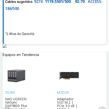
9274
1119-5501/500
92-70
ACCESS-
Cables sugeridos
184/500
*2 Años de Garantía
Equipos en Tendencia
35260
M2D20
NAS UGREEN
Adaptador
NASync
SSD M.2 |
DXP4800 Plus
PCIe 3.0 x8 |