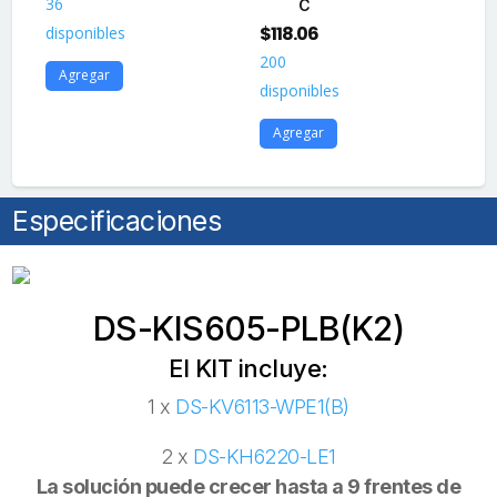
36
15
C
$
118.06
disponibles
dis
200
Agregar
A
disponibles
Agregar
Especificaciones
DS-KIS605-PLB(K2)
El KIT incluye:
1 x
DS-KV6113-WPE1(B)
2 x
DS-KH6220-LE1
La solución puede crecer hasta a 9 frentes de