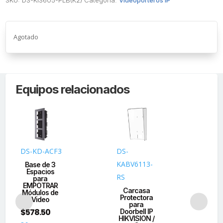
Agotado
Equipos relacionados
DS-KD-ACF3
DS-
DS
KABV6113-
Base de 3
B
Espacios
RS
para
EMPOTRAR
E
Carcasa
Módulos de
Vi
Protectora
Video
para
$
578.50
$
3
Doorbell IP
HIKVISION /