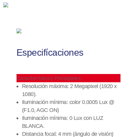
IP67
/
dWDR
/
PoE
/
Micro
SD
Especifícaciones
cantidad
Características Principales:
Resolución máxima: 2 Megapixel (1920 x
1080).
Iluminación mínima: color 0.0005 Lux @
(F1.0, AGC ON)
Iluminación mínima: 0 Lux con LUZ
BLANCA.
Distancia focal: 4 mm (ángulo de visión)