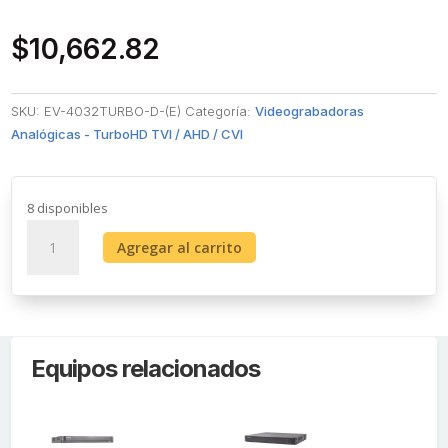
$
10,662.82
SKU:
EV-4032TURBO-D-(E)
Categoría:
Videograbadoras
Analógicas - TurboHD TVI / AHD / CVI
8 disponibles
[Dual
Agregar al carrito
Light
+
ColorVu]
Bala
IP
Equipos relacionados
2
Megapixel
/
Lente