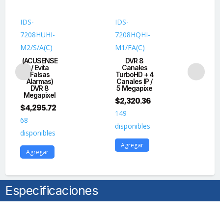
4
mm
IDS-
IDS-
DS
/
7208HUHI-
7208HQHI-
71
50
M2/S/A(C)
M1/FA(C)
K1(
mts
(ACUSENSE
DVR 8
C
IR
/ Evita
Canales
d
+
Falsas
TurboHD + 4
Alarmas)
Canales IP /
Ne
50
DVR 8
5 Megapixe
| 
Megapixel
mts
$
2,320.36
$
4,295.72
$
7
Luz
149
Blanca
68
50
disponibles
/
disponibles
dis
Micrófono
Agregar
Agregar
A
Integrado
/
ACUSENSE
Lite
Especificaciones
/
Exterior