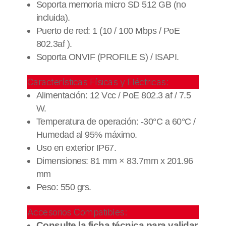
Soporta memoria micro SD 512 GB (no
incluida).
Puerto de red: 1 (10 / 100 Mbps / PoE
802.3af ).
Soporta ONVIF (PROFILE S) / ISAPI.
Características Físicas y Eléctricas:
Alimentación: 12 Vcc / PoE 802.3 af / 7.5
W.
Temperatura de operación: -30°C a 60°C /
Humedad al 95% máximo.
Uso en exterior IP67.
Dimensiones:
81 mm × 83.7mm x 201.96
mm
Peso: 550 grs.
Accesorios Compatibles:
Consulte la ficha técnica para validar