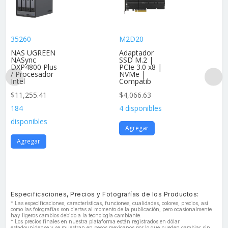
35260
M2D20
NAS UGREEN
Adaptador
NASync
SSD M.2 |
DXP4800 Plus
PCIe 3.0 x8 |
/ Procesador
NVMe |
Intel
Compatib
$
11,255.41
$
4,066.63
184
4 disponibles
disponibles
Agregar
Agregar
Especificaciones, Precios y Fotografías de los Productos:
* Las especificaciones, características, funciones, cualidades, colores, precios, así
como las fotografías son ciertas al momento de la publicación, pero ocasionalmente
hay ligeros cambios debido a la tecnología cambiante.
* Los precios finales en nuestra plataforma están registrados en dólar
estadounidense y se muestran en pesos mexicanos por lo que pueden cambiar sin