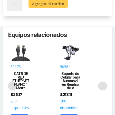
Agregar al carrito
10
en
1
USB-
C
Equipos relacionados
Multipuertos
cantidad
50173
50564
60
CAT6 DE
Soporte de
A
RED
Celular para
U
ETHERNET
Automóvil
S
PLANO 1
en Rendija
Co
Metro
de V
$
25.17
$
213.11
$
1
200
200
20
disponibles
disponibles
dis