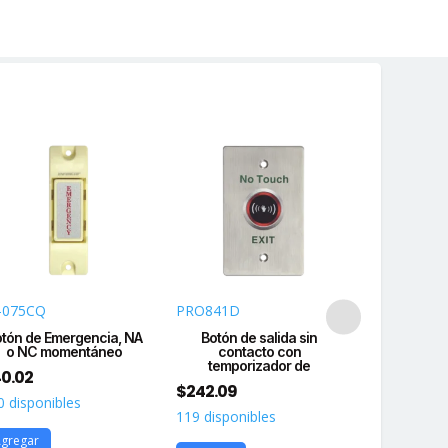
-075CQ
PRO841D
APBHVC
tón de Emergencia, NA
Botón de salida sin
Botón Tipo
o NC momentáneo
contacto con
Verde / 
temporizador de
0.02
$
93.26
$
242.09
0 disponibles
200 disponi
119 disponibles
gregar
Agregar