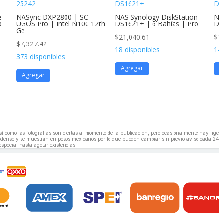
25242
DS1621+
D
e
NASync DXP2800 | SO
NAS Synology DiskStation
N
b
UGOS Pro | Intel N100 12th
DS1621+ | 6 Bahías | Pro
D
Ge
$
21,040.61
$
$
7,327.42
18 disponibles
1
373 disponibles
Agregar
Agregar
, así como las fotografías son ciertas al momento de la publicación, pero ocasionalmente hay li
unidense y se muestran en pesos mexicanos por lo que pueden cambiar sin previo aviso cada 24
especial hasta agotar existencias.