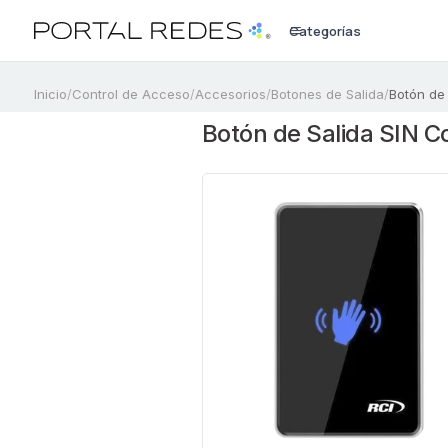
Categorías
a
Inicio
/
Control de Acceso
/
Accesorios
/
Botones de Salida
/
Botón de 
Botón de Salida SIN C