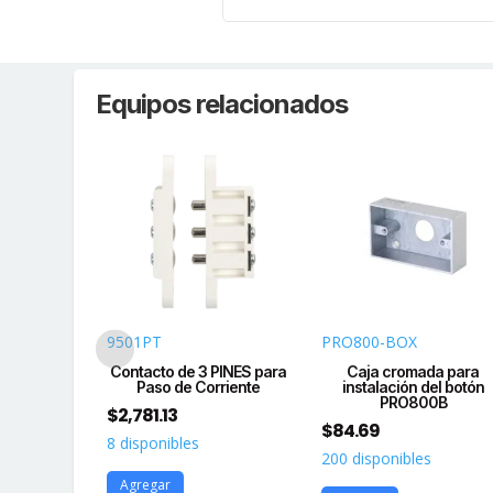
Equipos relacionados
S
9501PT
PRO800-BOX
gencia con
Contacto de 3 PINES para
Caja cromada para
rtencia Int
Paso de Corriente
instalación del botón
PRO800B
$
2,781.13
$
84.69
s
8 disponibles
200 disponibles
Agregar