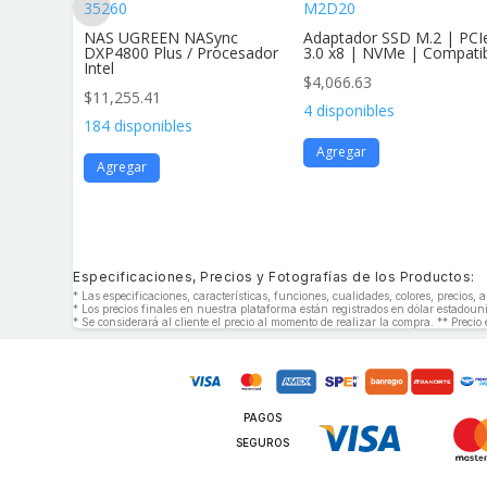
35260
M2D20
andar Af
NAS UGREEN NASync
Adaptador SSD M.2 | PCI
vimie
DXP4800 Plus / Procesador
3.0 x8 | NVMe | Compati
Intel
$
4,066.63
$
11,255.41
4 disponibles
184 disponibles
Agregar
Agregar
Especificaciones, Precios y Fotografías de los Productos:
* Las especificaciones, características, funciones, cualidades, colores, precios
* Los precios finales en nuestra plataforma están registrados en dólar estado
* Se considerará al cliente el precio al momento de realizar la compra. ** Precio 
PAGOS
SEGUROS