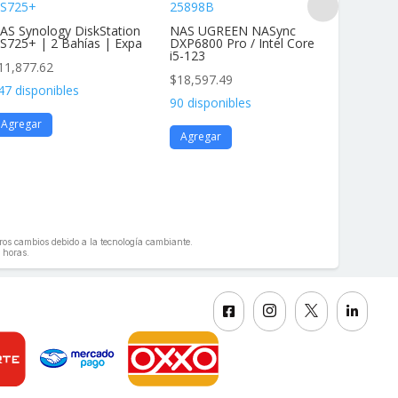
S725+
25898B
DS425+
AS Synology DiskStation
NAS UGREEN NASync
NAS Dis
S725+ | 2 Bahías | Expa
DXP6800 Pro / Intel Core
4 Bahías
i5-123
11,877.62
$
11,877
$
18,597.49
47 disponibles
136 disp
90 disponibles
Agregar
Agrega
Agregar
geros cambios debido a la tecnología cambiante.
 horas.



