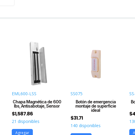
EML600-LSS
SS075
SS
Chapa Magnética de 600
Botón de emergencia
Bo
lbs, Antisabotaje, Sensor
montaje de superficie
ideal
$
1,587.86
$
4
$
31.71
21 disponibles
13
140 disponibles
Agregar
A