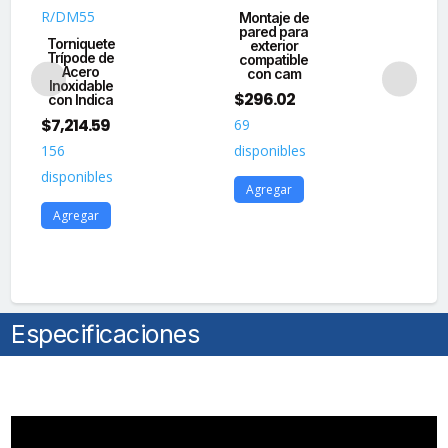
Preparación
R/DM55
Montaje de
para
pared para
Co
Torniquete
exterior
de
Instalar
Trípode de
compatible
Terminal
Acero
con cam
C
Inoxidable
Facial
$
296.02
con Indica
$
1
con
$
7,214.59
69
20
Montaje
156
disponibles
DS-
dis
disponibles
KAB6ZU1
Agregar
A
(No
Agregar
incluidos)
/
3,000,000
MCBF
/
Especificaciones
4
Pares
de
IR
cantidad