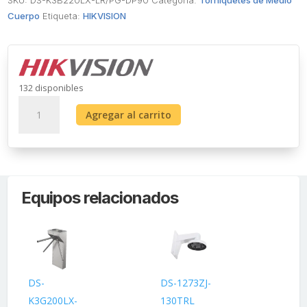
Cuerpo
Etiqueta:
HIKVISION
132 disponibles
Kit
Agregar al carrito
de
Torniquetes
Swing
IZQUIERDO
y
Equipos relacionados
DERECHO
/
Carril
de
90
cms
DS-
DS-1273ZJ-
DS
/
K3G200LX-
130TRL
DM