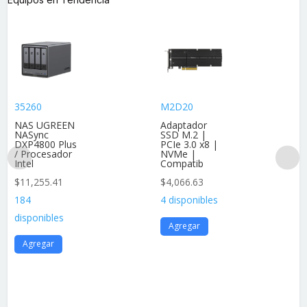
35260
M2D20
NAS UGREEN
Adaptador
NASync
SSD M.2 |
DXP4800 Plus
PCIe 3.0 x8 |
/ Procesador
NVMe |
Intel
Compatib
$
11,255.41
$
4,066.63
184
4 disponibles
disponibles
Agregar
Agregar