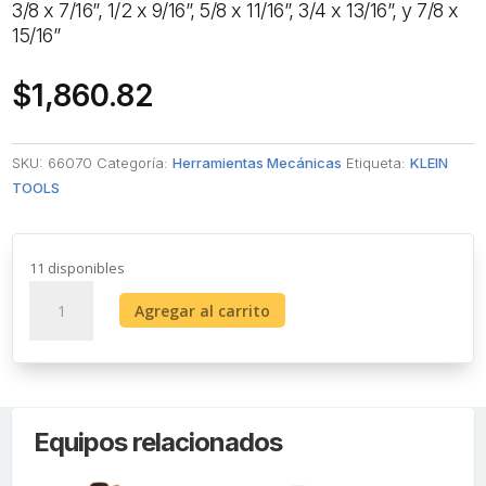
3/8 x 7/16”, 1/2 x 9/16”, 5/8 x 11/16”, 3/4 x 13/16”, y 7/8 x
15/16”
$
1,860.82
SKU:
66070
Categoría:
Herramientas Mecánicas
Etiqueta:
KLEIN
TOOLS
11 disponibles
Juego
Agregar al carrito
de
Dados
de
Impacto
de
Equipos relacionados
7
piezas,