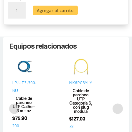
Cable
Agregar al carrito
de
parcheo
UTP
Cat6
-
Equipos relacionados
1
m
-
rojo
cantidad
LP-UT3-300-
NK6PC3YLY
NK
BU
Cable de
C
parcheo
p
Cable de
UTP
parcheo
Categoría 6,
Cat
UTP Cat5e –
con plug
c
3 m – az
modula
$
75.90
$
127.03
$
1
200
78
20