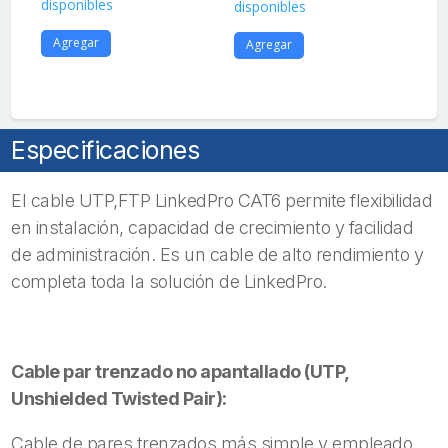
disponibles
disponibles
dis
Agregar
Agregar
A
Especificaciones
El cable UTP,FTP LinkedPro CAT6 permite flexibilidad
en instalación, capacidad de crecimiento y facilidad
de administración. Es un cable de alto rendimiento y
completa toda la solución de LinkedPro.
Cable par trenzado no apantallado (UTP,
Unshielded Twisted Pair):
Cable de pares trenzados más simple y empleado,