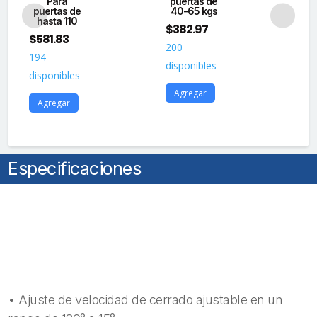
Para
puertas de
R
UL
puertas de
40-65 kgs
cantidad
hasta 110
p
$
382.97
$
581.83
$
2
200
194
12
disponibles
disponibles
dis
Agregar
Agregar
A
Especificaciones
• Ajuste de velocidad de cerrado ajustable en un