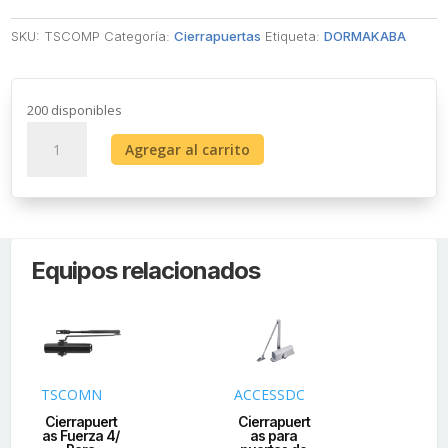
SKU:
TSCOMP
Categoría:
Cierrapuertas
Etiqueta:
DORMAKABA
200 disponibles
Cierrapuertas
Agregar al carrito
Fuerza
4/
Para
puertas
de
Equipos relacionados
hasta
1100
mm
de
Ancho/
Color
TSCOMN
ACCESSDC
84
Plata
Cierrapuert
Cierrapuert
Ci
/Certificación
as Fuerza 4/
as para
a