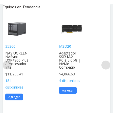
Equipos en Tendencia
35260
M2D20
NAS UGREEN
Adaptador
NASync
SSD M.2 |
DXP4800 Plus
PCIe 3.0 x8 |
/ Procesador
NVMe |
Intel
Compatib
$
11,255.41
$
4,066.63
184
4 disponibles
disponibles
Agregar
Agregar