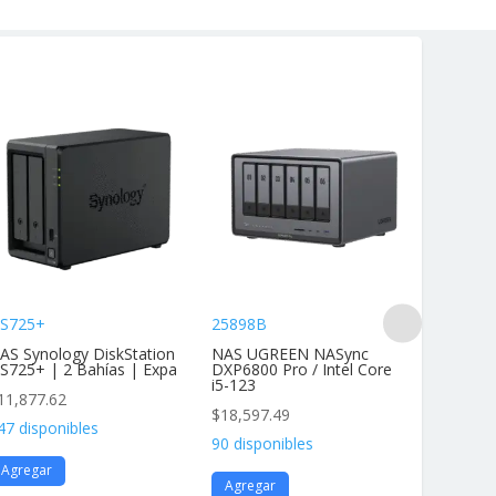
S725+
25898B
DS425+
AS Synology DiskStation
NAS UGREEN NASync
NAS Dis
S725+ | 2 Bahías | Expa
DXP6800 Pro / Intel Core
4 Bahías
i5-123
11,877.62
$
11,877
$
18,597.49
47 disponibles
136 disp
90 disponibles
Agregar
Agrega
Agregar