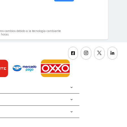
geros cambios debido a la tecnología cambiante.
 horas.



