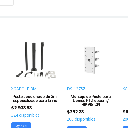
XGAPOLE-3M
DS-1275ZJ
XG
Poste seccionado de 3m,
Montaje de Poste para
e
especializado para la ins
Domos PTZ epcom /
HIKVISION
$
2,933.53
$
282.23
$
6
324 disponibles
200 disponibles
20
Agregar