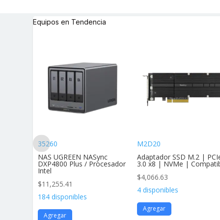
Equipos en Tendencia
35260
M2D20
andar Af
NAS UGREEN NASync
Adaptador SSD M.2 | PCI
vimie
DXP4800 Plus / Procesador
3.0 x8 | NVMe | Compati
Intel
$
4,066.63
$
11,255.41
4 disponibles
184 disponibles
Agregar
Agregar