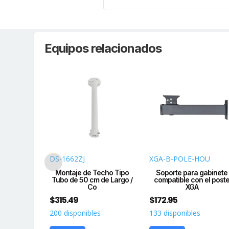
Equipos relacionados
SUS
DS-1662ZJ
XGA-B-POLE-HOU
oste para
Montaje de Techo Tipo
Soporte para gabinete
CD26 / DS-
Tubo de 50 cm de Largo /
compatible con el post
6
Co
XGA
$
315.49
$
172.95
s
200 disponibles
133 disponibles