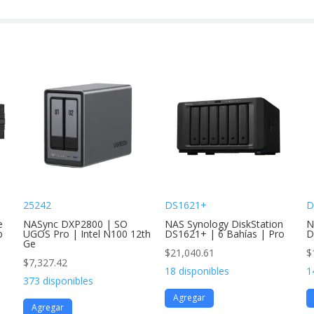
25242
DS1621+
D
e
NASync DXP2800 | SO
NAS Synology DiskStation
N
b
UGOS Pro | Intel N100 12th
DS1621+ | 6 Bahías | Pro
D
Ge
$
21,040.61
$
$
7,327.42
18 disponibles
1
373 disponibles
Agregar
Agregar