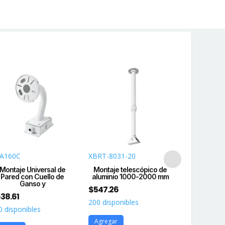
A160C
XBRT-8031-20
DS-1602ZJ
Montaje Universal de
Montaje telescópico de
Montaje d
Pared con Cuello de
aluminio 1000-2000 mm
domo PTZ
Ganso y
$
547.26
$
397.94
38.61
200 disponibles
162 disponi
0 disponibles
Agregar
Agregar