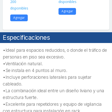
200
disponibles
A
disponibles
Agregar
Agregar
Especificaciones
•Ideal para espacios reducidos, o donde el tráfico de
personas en piso sea excesivo.
•Ventilación natural.
•Se instala en 4 puntos al muro.
•Incluye perforaciones laterales para sujetar
cableado.
•La combinación ideal entre un diseño liviano y una
estructura fuerte.
•Excelente para repetidores y equipo de vigilancia
con estructura para instalación en rack.