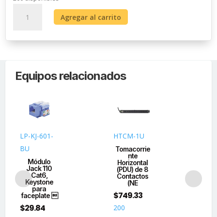
Rack
Agregar al carrito
Abierto
de
19"
para
Montaje
Equipos relacionados
en
Pared
de
8
Unidades.
cantidad
LP-KJ-601-
HTCM-1U
RS
BU
Tomacorrie
Ra
nte
Módulo
Horizontal
Es
Jack 110
(PDU) de 8
Cat6,
Contactos
N
Keystone
(NE
$
7
para
$
749.33
faceplate 
28
$
29.84
200
dis