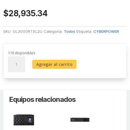
$
28,935.34
SKU:
OL3000RTXL2U
Categoría:
Todos
Etiqueta:
CYBERPOWER
110 disponibles
UPS
Agregar al carrito
de
3000
VA/2700
W,
Online
Equipos relacionados
Doble
Conversión,
Entrada
120
Vca