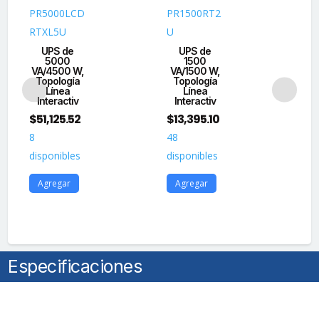
NEMA
PR5000LCD
PR1500RT2
OM
L5-
RTXL5U
U
D
30P,
UPS de
UPS de
UP
Onda
5000
1500
V
VA/4500 W,
VA/1500 W,
T
Senoidal
Topología
Topología
Pura,
Línea
Línea
In
Interactiv
Interactiv
Torre
$
1
$
51,125.52
$
13,395.10
o
20
8
48
Rack
dis
de
disponibles
disponibles
2
A
Agregar
Agregar
UR,
Con
6
Tomas
NEMA
Especificaciones
5-
20R
y
1