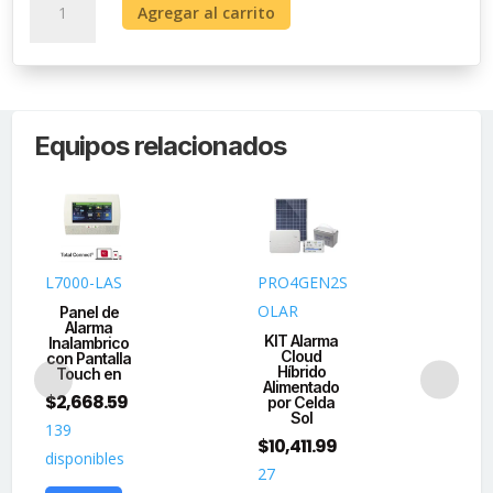
Agregar al carrito
de
Inicio
para
Alarma
Vecinal
Equipos relacionados
cantidad
L7000-LAS
PRO4GEN2S
DS
OLAR
KS
Panel de
Alarma
KIT Alarma
(AX
Inalambrico
Cloud
d
con Pantalla
Híbrido
AX
Touch en
Alimentado
$
2,668.59
por Celda
(3
Sol
$
5
139
$
10,411.99
disponibles
20
27
dis