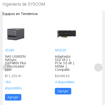
Ingeniería de SYSCOM
Equipos en Tendencia
35260
M2D20
NAS UGREEN
Adaptador
NASync
SSD M.2 |
DXP4800 Plus
PCIe 3.0 x8 |
/ Procesador
NVMe |
Intel
Compatib
$
11,255.41
$
4,066.63
184
4 disponibles
disponibles
Agregar
Agregar