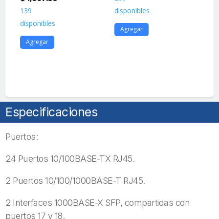
Configuración
139
disponibles
dis
Básica
disponibles
de
Agregar
A
PoE,
Agregar
Hasta
300
Watts
cantidad
Especificaciones
Puertos:
24 Puertos 10/100BASE-TX RJ45.
2 Puertos 10/100/1000BASE-T RJ45.
2 Interfaces 1000BASE-X SFP, compartidas con
puertos 17 y 18.