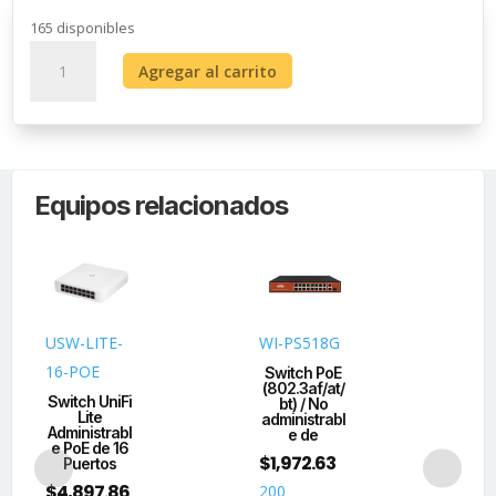
165 disponibles
Switch
Agregar al carrito
No
Administrable
24
Puertos
PoE
Equipos relacionados
10/100
802.3af/at,
2
Combo
TP/SFP
Gigabit
USW-LITE-
WI-PS518G
TL
y
16-POE
Switch PoE
Sw
Pantalla
(802.3af/at/
Gi
Switch UniFi
bt) / No
pue
LCD
Lite
administrabl
4
Administrabl
para
e de
e PoE de 16
Monitoreo
$
1,972.63
$
5
Puertos
y
$
4,897.86
200
20