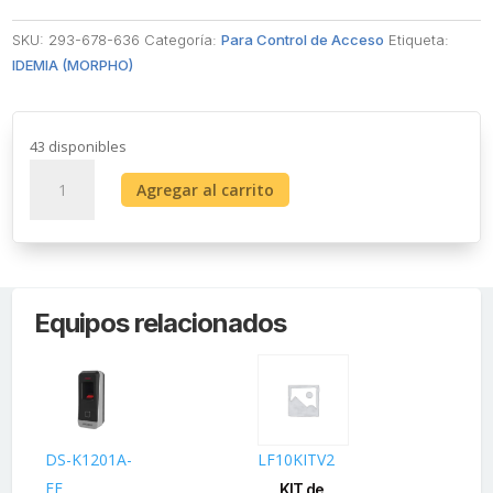
SKU:
293-678-636
Categoría:
Para Control de Acceso
Etiqueta:
IDEMIA (MORPHO)
43 disponibles
Lector
Agregar al carrito
de
huella
Sigma
Lite
BIO
Equipos relacionados
con
lector
Mifare
PoE,
IP65
aprobado
DS-K1201A-
LF10KITV2
DS
por
EF
K1
KIT de