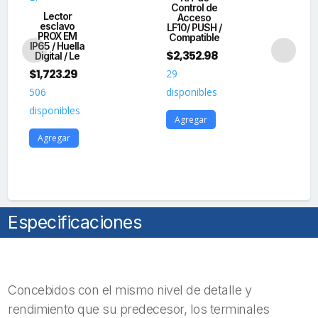
FBI
Control de
WX
Lector
Acceso
cantidad
esclavo
LF10/ PUSH /
PROX EM
Compatible
Bi
IP65 / Huella
$
2,352.98
co
Digital / Le
$
1,723.29
29
506
disponibles
$
3
disponibles
Agregar
20
Agregar
dis
A
Especificaciones
Concebidos con el mismo nivel de detalle y
rendimiento que su predecesor, los terminales