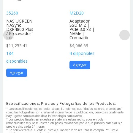
35260
M2D20
NAS UGREEN
Adaptador
NASync
SSD M.2 |
DXP4800 Plus
PCIe 3.0 x8 |
/ Procesador
NVMe |
Intel
Compatib
$
11,255.41
$
4,066.63
184
4 disponibles
disponibles
Agregar
Agregar
Especificaciones, Precios y Fotografías de los Productos:
* Las especificaciones, características, funciones, cualidades, colores, precios, así
como las fotografías son ciertas al momento de la publicación, pero ocasionalmente
hay ligeros cambios debido a la tecnología cambiante.
* Los precios finales en nuestra plataforma están registrados en dólar
estadounidense y se muestran en pesos mexicanos por lo que pueden cambiar sin
previo aviso cada 24 horas.
* Se considerará al cliente el precio al momento de realizar la compra. ** Precio