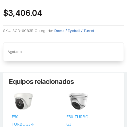
$
3,406.04
SKU:
SCD-6083R
Categoría:
Domo / Eyeball / Turret
Agotado
Equipos relacionados
E50-
E50-TURBO-
DS
TURBOG3-P
G3
2C