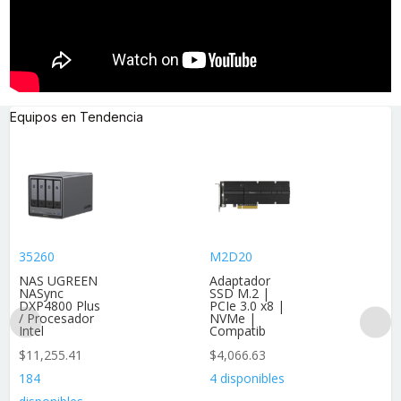
Equipos en Tendencia
35260
M2D20
NAS UGREEN
Adaptador
NASync
SSD M.2 |
DXP4800 Plus
PCIe 3.0 x8 |
/ Procesador
NVMe |
Intel
Compatib
$
11,255.41
$
4,066.63
184
4 disponibles