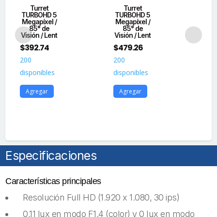
E
Turret
Turret
TURBOHD 5
TURBOHD 5
[
Megapíxel /
Megapíxel /
85° de
85° de
T
Visión / Lent
Visión / Lent
$
392.74
$
479.26
Meg
200
200
$
1
disponibles
disponibles
20
Agregar
Agregar
dis
A
Especificaciones
Características principales
Resolución Full HD (1.920 x 1.080, 30 ips)
0,11 lux en modo F1.4 (color) y 0 lux en modo