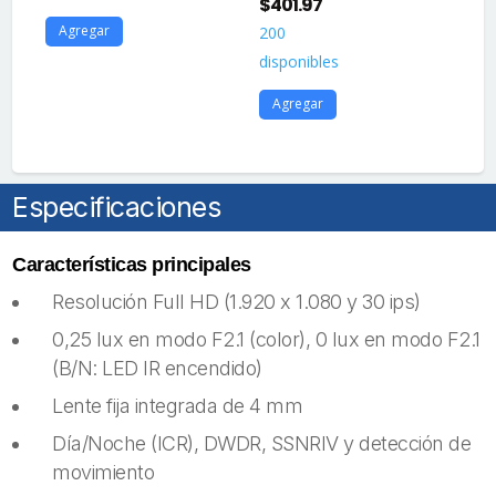
$
401.97
1
Agregar
200
dis
disponibles
A
Agregar
Especificaciones
Características principales
Resolución Full HD (1.920 x 1.080 y 30 ips)
0,25 lux en modo F2.1 (color), 0 lux en modo F2.1
(B/N: LED IR encendido)
Lente fija integrada de 4 mm
Día/Noche (ICR), DWDR, SSNRIV y detección de
movimiento