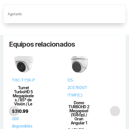
Agotado
Equipos relacionados
THC-T150-P
DS-
DS
2CE76D0T-
2C
Turret
TurboHD 5
ITMF(C)
AZ
Megapíxele
s / 85° de
Domo
Visión / Le
TURBOHD 2
TU
$
310.99
Megapixel
Me
(1080p) /
s 
200
Gran
Im
Angular 1
$
3
disponibles