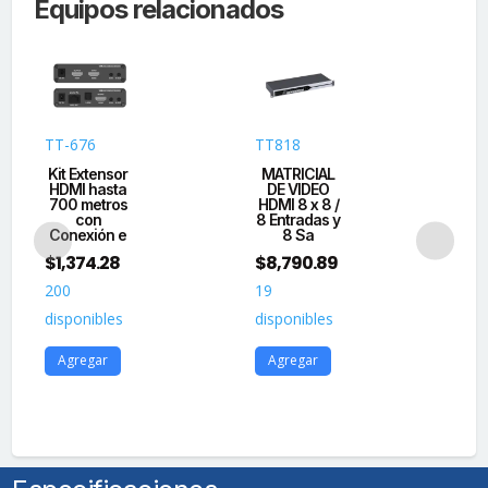
Equipos relacionados
TT-676
TT818
TT
Kit Extensor
MATRICIAL
A
HDMI hasta
DE VIDEO
H
700 metros
HDMI 8 x 8 /
Am
con
8 Entradas y
R
Conexión e
8 Sa
$
1,374.28
$
8,790.89
$
3
200
19
40
disponibles
disponibles
dis
Agregar
Agregar
A