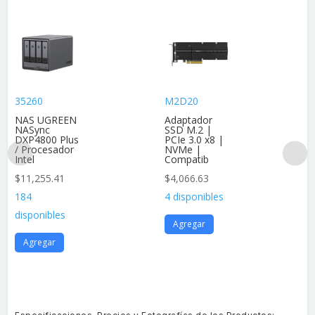
35260
M2D20
NAS UGREEN
Adaptador
NASync
SSD M.2 |
DXP4800 Plus
PCIe 3.0 x8 |
/ Procesador
NVMe |
Intel
Compatib
$
11,255.41
$
4,066.63
184
4 disponibles
disponibles
Agregar
Agregar