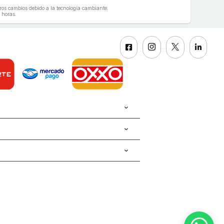
geros cambios debido a la tecnología cambiante.
 horas.



