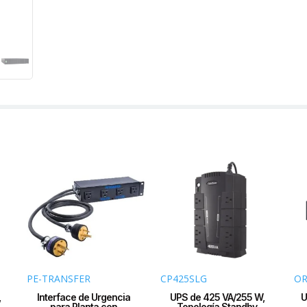
PE-TRANSFER
CP425SLG
OR
,
Interface de Urgencia
UPS de 425 VA/255 W,
U
para Planta con
Topología Standby,