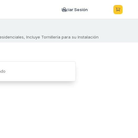
Iniciar Sesión



denciales, Incluye Tornillería para su Instalación
ado