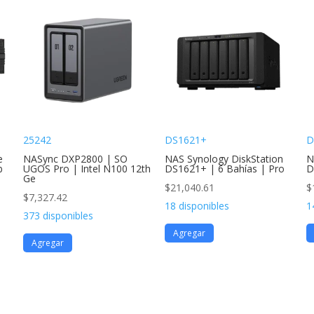
25242
DS1621+
D
e
NASync DXP2800 | SO
NAS Synology DiskStation
N
b
UGOS Pro | Intel N100 12th
DS1621+ | 6 Bahías | Pro
D
Ge
$
21,040.61
$
$
7,327.42
18 disponibles
1
373 disponibles
Agregar
Agregar