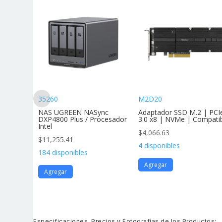
35260
M2D20
andar Af
NAS UGREEN NASync
Adaptador SSD M.2 | PCI
vimie
DXP4800 Plus / Procesador
3.0 x8 | NVMe | Compati
Intel
$
4,066.63
$
11,255.41
4 disponibles
184 disponibles
Agregar
Agregar
Especificaciones, Precios y Fotografías de los Productos: