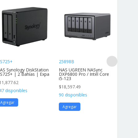
S725+
25898B
DS425+
AS Synology DiskStation
NAS UGREEN NASync
NAS Dis
S725+ | 2 Bahías | Expa
DXP6800 Pro / Intel Core
4 Bahías
i5-123
11,877.62
$
11,877
$
18,597.49
47 disponibles
136 disp
90 disponibles
Agregar
Agrega
Agregar