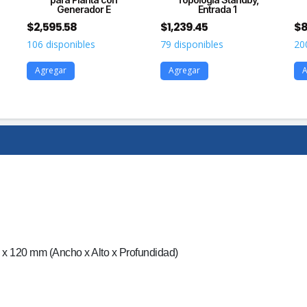
Generador E
Entrada 1
$
2,595.58
$
1,239.45
$
8
106 disponibles
79 disponibles
20
Agregar
Agregar
A
 x 120 mm (Ancho x Alto x Profundidad)