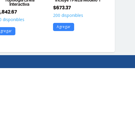
Interactiva
$
673.37
$
15,826.2
,842.67
200 disponibles
39 disponib
0 disponibles
Agregar
Agregar
gregar