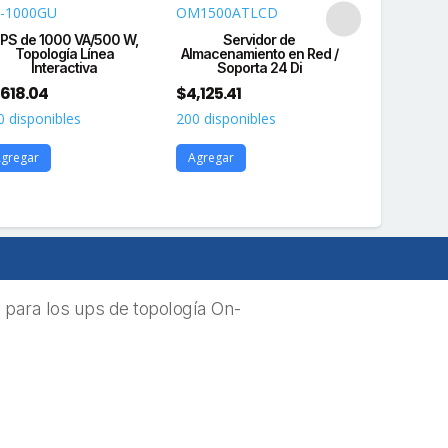
-1000GU
OM1500ATLCD
OR500LCD
PS de 1000 VA/500 W,
Servidor de
UPS de 50
Topología Línea
Almacenamiento en Red /
Topolo
Interactiva
Soporta 24 Di
Inte
,618.04
$
4,125.41
$
5,500.55
0 disponibles
200 disponibles
377 disponi
gregar
Agregar
Agregar
para los ups de topología On-