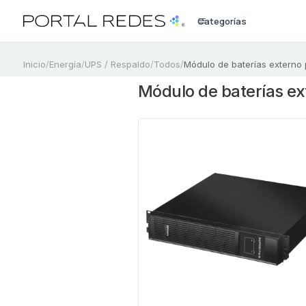
Categorías
a
Inicio
/
Energía
/
UPS / Respaldo
/
Todos
/
Módulo de baterías externo
Módulo de baterías ex