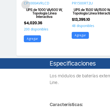
CP1000AVRLCD
PR1500RT2U
A/375 W,
UPS de 1000 VA/600 W,
UPS de 1500 VA/1500 W
 Línea
Topología Línea
Topología Línea Interact
iva,
Interactiva
$
13,395.10
$
4,020.36
48 disponibles
s
200 disponibles
Agregar
Agregar
Especificaciones
Los módulos de baterías exter
Line.
Características: