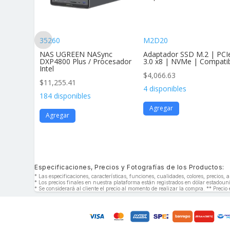
35260
M2D20
andar Af
NAS UGREEN NASync
Adaptador SSD M.2 | PCI
vimie
DXP4800 Plus / Procesador
3.0 x8 | NVMe | Compati
Intel
$
4,066.63
$
11,255.41
4 disponibles
184 disponibles
Agregar
Agregar
Especificaciones, Precios y Fotografías de los Productos:
* Las especificaciones, características, funciones, cualidades, colores, precios
* Los precios finales en nuestra plataforma están registrados en dólar estado
* Se considerará al cliente el precio al momento de realizar la compra. ** Precio 