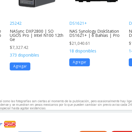
25242
DS1621+
D
e
NASync DXP2800 | SO
NAS Synology DiskStation
N
b
UGOS Pro | Intel N100 12th
DS1621+ | 6 Bahías | Pro
D
Ge
$
21,040.61
$
$
7,327.42
18 disponibles
1
373 disponibles
Agregar
Agregar
, así como las fotografías son ciertas al momento de la publicación, pero ocasionalmente hay li
unidense y se muestran en pesos mexicanos por lo que pueden cambiar sin previo aviso cada 24
especial hasta agotar existencias.