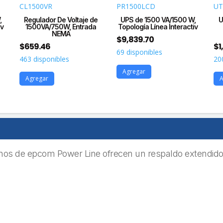
CL1500VR
PR1500LCD
UT
,
Regulador De Voltaje de
UPS de 1500 VA/1500 W,
U
iv
1500VA/750W, Entrada
Topología Línea Interactiv
NEMA
$
9,839.70
$
659.46
$
1
69 disponibles
463 disponibles
20
Agregar
Agregar
A
nos de epcom Power Line ofrecen un respaldo extendido 