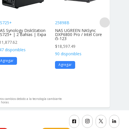
S725+
25898B
DS425+
AS Synology DiskStation
NAS UGREEN NASync
NAS Dis
S725+ | 2 Bahías | Expa
DXP6800 Pro / Intel Core
4 Bahías
i5-123
11,877.62
$
11,877
$
18,597.49
47 disponibles
136 disp
90 disponibles
Agregar
Agrega
Agregar
geros cambios debido a la tecnología cambiante.
 horas.



