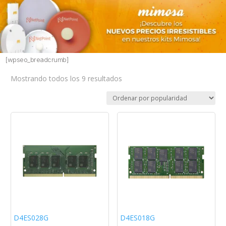
[wpseo_breadcrumb]
Sorted
Mostrando todos los 9 resultados
by
popularity
D4ES028G
D4ES018G