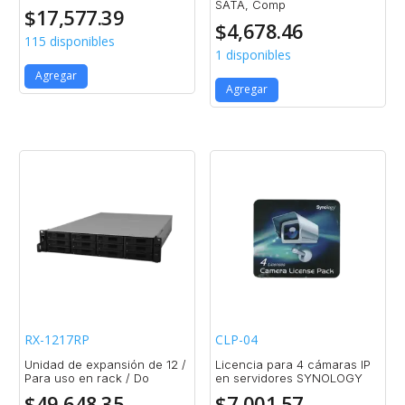
SATA, Comp
$
17,577.39
$
4,678.46
115 disponibles
1 disponibles
Agregar
Agregar
RX-1217RP
CLP-04
Unidad de expansión de 12 /
Licencia para 4 cámaras IP
Para uso en rack / Do
en servidores SYNOLOGY
$
49,648.35
$
7,001.57