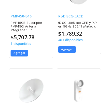
PMP450-B16
RBDISCG-5ACD
PMP450B Suscriptor
(DISC Lite5 ac) CPE y PtP
PMP450i Antena
en 5GHz 802.11 a/n/ac c
integrada 16 dB
$
1,789.32
$
5,707.78
463 disponibles
1 disponibles
Agregar
Agregar