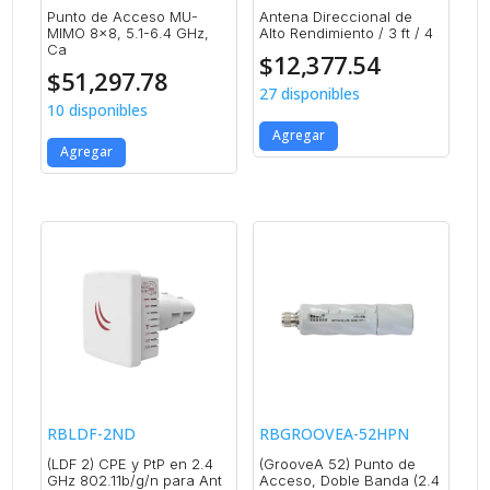
Punto de Acceso MU-
Antena Direccional de
MIMO 8×8, 5.1-6.4 GHz,
Alto Rendimiento / 3 ft / 4
Ca
$
12,377.54
$
51,297.78
27 disponibles
10 disponibles
Agregar
Agregar
RBLDF-2ND
RBGROOVEA-52HPN
(LDF 2) CPE y PtP en 2.4
(GrooveA 52) Punto de
GHz 802.11b/g/n para Ant
Acceso, Doble Banda (2.4