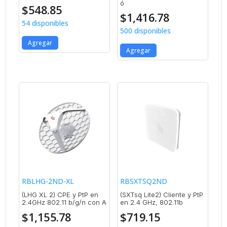
ó
$
548.85
$
1,416.78
54 disponibles
500 disponibles
Agregar
Agregar
RBLHG-2ND-XL
RBSXTSQ2ND
(LHG XL 2) CPE y PtP en
(SXTsq Lite2) Cliente y PtP
2.4GHz 802.11 b/g/n con A
en 2.4 GHz, 802.11b
$
1,155.78
$
719.15