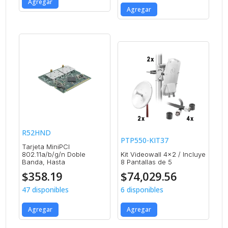
Agregar
Agregar
R52HND
PTP550-KIT37
Tarjeta MiniPCI
802.11a/b/g/n Doble
Kit Videowall 4×2 / Incluye
Banda, Hasta
8 Pantallas de 5
$
358.19
$
74,029.56
47 disponibles
6 disponibles
Agregar
Agregar