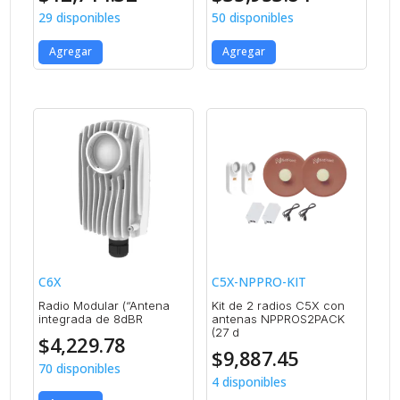
29 disponibles
50 disponibles
Agregar
Agregar
C6X
C5X-NPPRO-KIT
Radio Modular (“Antena
Kit de 2 radios C5X con
integrada de 8dBR
antenas NPPROS2PACK
(27 d
$
4,229.78
$
9,887.45
70 disponibles
4 disponibles