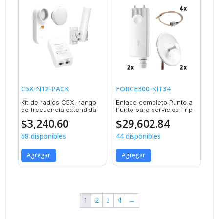
C5X-N12-PACK
FORCE300-KIT34
Kit de radios C5X, rango
Enlace completo Punto a
de frecuencia extendida
Punto para servicios Trip
$
3,240.60
$
29,602.84
68 disponibles
44 disponibles
Agregar
Agregar
1
2
3
4
→