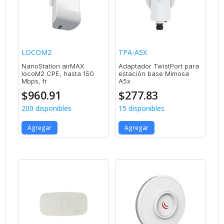
LOCOM2
TPA-A5X
NanoStation airMAX
Adaptador TwistPort para
locoM2 CPE, hasta 150
estación base Mimosa
Mbps, fr
A5x
$
960.91
$
277.83
200 disponibles
15 disponibles
Agregar
Agregar