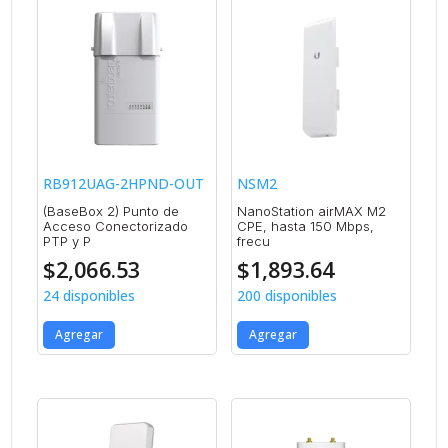
RB912UAG-2HPND-OUT
NSM2
(BaseBox 2) Punto de
NanoStation airMAX M2
Acceso Conectorizado
CPE, hasta 150 Mbps,
PTP y P
frecu
$
2,066.53
$
1,893.64
24 disponibles
200 disponibles
Agregar
Agregar