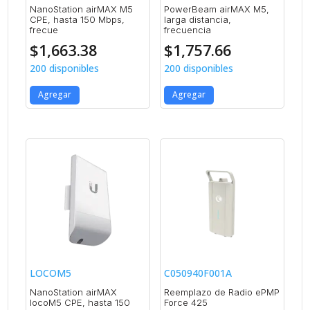
NanoStation airMAX M5
PowerBeam airMAX M5,
CPE, hasta 150 Mbps,
larga distancia,
frecue
frecuencia
$
1,663.38
$
1,757.66
200 disponibles
200 disponibles
Agregar
Agregar
LOCOM5
C050940F001A
NanoStation airMAX
Reemplazo de Radio ePMP
locoM5 CPE, hasta 150
Force 425