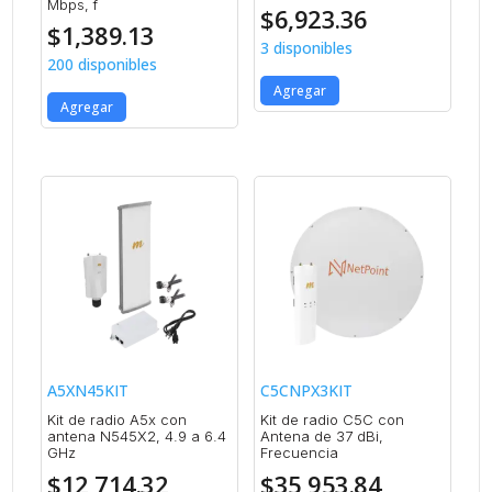
Mbps, f
$
6,923.36
$
1,389.13
3 disponibles
200 disponibles
Agregar
Agregar
A5XN45KIT
C5CNPX3KIT
Kit de radio A5x con
Kit de radio C5C con
antena N545X2, 4.9 a 6.4
Antena de 37 dBi,
GHz
Frecuencia
$
12,714.32
$
35,953.84