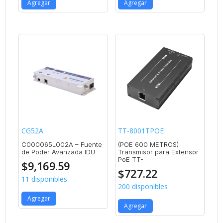
Agregar
Agregar
CG52A
TT-8001TPOE
C000065L002A – Fuente
(POE 600 METROS)
de Poder Avanzada IDU
Transmisor para Extensor
PoE TT-
$
9,169.59
$
727.22
11 disponibles
200 disponibles
Agregar
Agregar