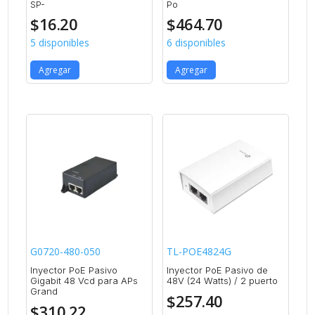
SP-
Po
$
16.20
$
464.70
5 disponibles
6 disponibles
Agregar
Agregar
G0720-480-050
TL-POE4824G
Inyector PoE Pasivo
Inyector PoE Pasivo de
Gigabit 48 Vcd para APs
48V (24 Watts) / 2 puerto
Grand
$
257.40
$
310.22