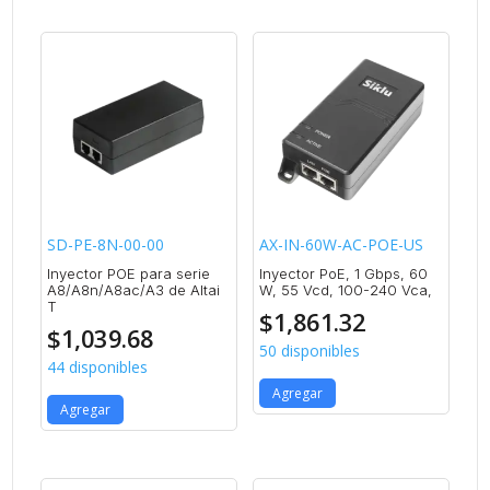
SD-PE-8N-00-00
AX-IN-60W-AC-POE-US
Inyector POE para serie
Inyector PoE, 1 Gbps, 60
A8/A8n/A8ac/A3 de Altai
W, 55 Vcd, 100-240 Vca,
T
$
1,861.32
$
1,039.68
50 disponibles
44 disponibles
Agregar
Agregar