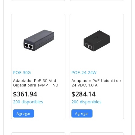
POE-30G
POE-24-24W
Adaptador PoE 30 Vcd
Adaptador PoE Ubiquiti de
Gigabit para ePMP – N0
24 VDC, 1.0 A
$
361.94
$
284.14
200 disponibles
200 disponibles
Agregar
Agregar