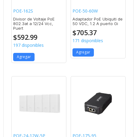
POE-162S
POE-50-60W
Divisor de Voltaje PoE
Adaptador PoE Ubiquiti de
802.3at a 12/24 Vcc,
50 VDC, 1.2 A puerto Gi
Puert
$
705.37
$
592.99
171 disponibles
197 disponibles
Agregar
Agregar
POE-24-12W-5P
POE-175-95