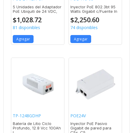
5 Unidades del Adaptador
Inyector PoE 802.3bt 95
PoE Ubiquiti de 24 VDC,
Watts Gigabit c/Fuente In
$
1,028.72
$
2,250.60
81 disponibles
74 disponibles
Agregar
Agregar
TP-1248GDHP
POE24V
Batería de Litio Ciclo
Inyector PoE Pasivo
Profundo, 12.8 Vcc 100Ah
Gigabit de pared para
L
C5x, C5