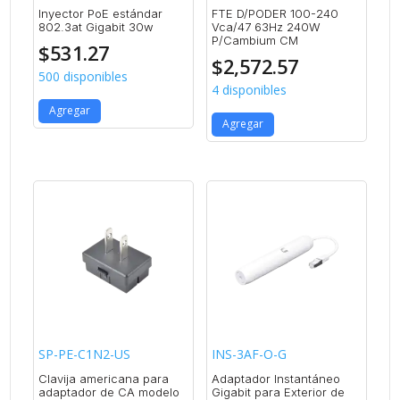
Inyector PoE estándar
FTE D/PODER 100-240
802.3at Gigabit 30w
Vca/47 63Hz 240W
P/Cambium CM
$
531.27
$
2,572.57
500 disponibles
4 disponibles
Agregar
Agregar
SP-PE-C1N2-US
INS-3AF-O-G
Clavija americana para
Adaptador Instantáneo
adaptador de CA modelo
Gigabit para Exterior de