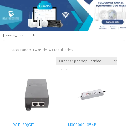
[wpseo_breadcrumb]
Sorted
Mostrando 1–36 de 40 resultados
by
popularity
RGE130(GE)
N000000L054B