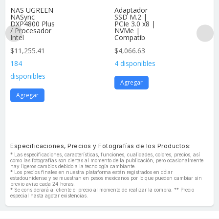
NAS UGREEN
Adaptador
NASync
SSD M.2 |
DXP4800 Plus
PCIe 3.0 x8 |
/ Procesador
NVMe |
Intel
Compatib
$
11,255.41
$
4,066.63
184
4 disponibles
disponibles
Agregar
Agregar
Especificaciones, Precios y Fotografías de los Productos:
* Las especificaciones, características, funciones, cualidades, colores, precios, así
como las fotografías son ciertas al momento de la publicación, pero ocasionalmente
hay ligeros cambios debido a la tecnología cambiante.
* Los precios finales en nuestra plataforma están registrados en dólar
estadounidense y se muestran en pesos mexicanos por lo que pueden cambiar sin
previo aviso cada 24 horas.
* Se considerará al cliente el precio al momento de realizar la compra. ** Precio
especial hasta agotar existencias.