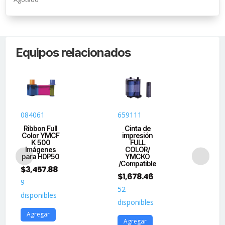
Equipos relacionados
084061
659111
06
Ribbon Full
Cinta de
C
Color YMCF
impresión
ti
K 500
FULL
I
Imágenes
COLOR/
$
2
para HDP50
YMCKO
/Compatible
18
$
3,457.88
$
1,678.46
dis
9
52
disponibles
A
disponibles
Agregar
Agregar