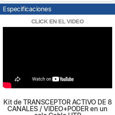
Envía
Especificaciones
36
Vcc
y
CLICK EN EL VIDEO
Recibe
12
Vcc
/
TODO
INCLUIDO
PARA
RACK
/
Compatible
con
cámaras
HD-
Kit de TRANSCEPTOR ACTIVO DE 8
TVI/CVI/AHD/CVBS
CANALES / VIDEO+PODER en un
/
INSTALACIÓN