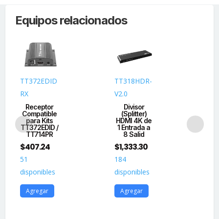
8
Equipos relacionados
CANALES
/
VIDEO+PODER
en
un
solo
TT372EDID
TT318HDR-
TT
Cable
RX
V2.0
BO
UTP
Receptor
Divisor
/
Compatible
(Splitter)
Tr
para Kits
HDMI 4K de
es
150
TT372EDID /
1 Entrada a
metros
TT714PR
8 Salid
T
en
$
407.24
$
1,333.30
$
3
4K,
51
184
20
200
disponibles
disponibles
metros
dis
en
Agregar
Agregar
A
5
MP/